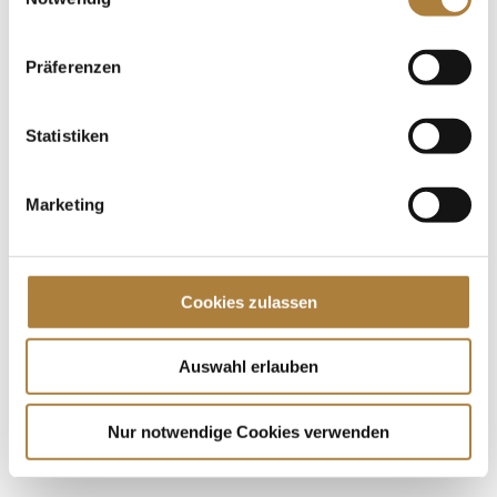
1. Qualifikation: Maimarktturnier Mannheim
Präferenzen
05.-09.05.2017
2. Qualifikation: Wiesbadener Pfingstturnier
Statistiken
02.-05.06.2017
Marketing
3. Qualifikation: Balve Optimum 08.-11.06.2017
Finale: CHIO Aachen 14.-23.07.2017
Cookies zulassen
Nationenpreis: Samorin/Slowakei 31.08.-03.09.2017
Auswahl erlauben
Lehrgang bei Familie Müter: Elmgestüt Drei Eichen
Nur notwendige Cookies verwenden
in Königslutter 19.09.-20.09.2017