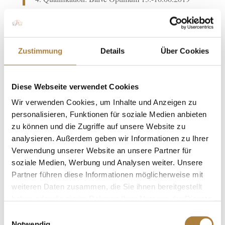
Finale: CHIO Aachen 18.-21.07.2019
Zustimmung
Details
Über Cookies
Stationen 2018
1. Qualifikation:
Maimarktturnier Mannheim
Diese Webseite verwendet Cookies
04.-08.05.2018
Wir verwenden Cookies, um Inhalte und Anzeigen zu
personalisieren, Funktionen für soziale Medien anbieten
2. Qualifikation:
Wiesbadener Pfingstturnier
zu können und die Zugriffe auf unsere Website zu
18.-21.05.2018
analysieren. Außerdem geben wir Informationen zu Ihrer
Verwendung unserer Website an unsere Partner für
soziale Medien, Werbung und Analysen weiter. Unsere
3. Qualifikation:
Balve Optimum 07.-10.06.2018
Partner führen diese Informationen möglicherweise mit
weiteren Daten zusammen, die Sie ihnen bereitgestellt
Finale:
CHIO Aachen 18.-22.07.2018
haben oder die sie im Rahmen Ihrer Nutzung der Dienste
gesammelt haben.
Einwilligungsauswahl
Stationen 2017
Notwendig