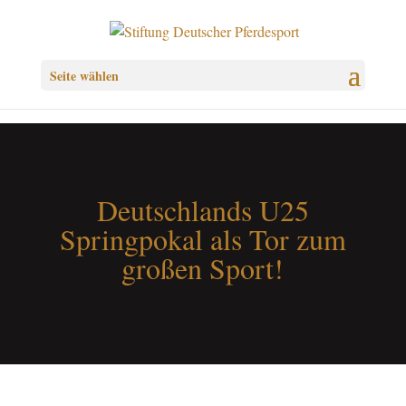
Seite wählen
Deutschlands U25
Springpokal als Tor zum
großen Sport!