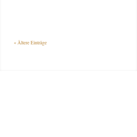
Am Ende war es Britt...
« Ältere Einträge
Sieger 2025
Tjade Carstensen
News