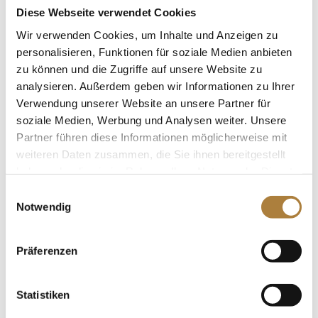
Zukunft haben wir da eine ganz tolle Paarung.
Diese Webseite verwendet Cookies
Tjade Carstensen als junger Reiter konnte seinen
Wir verwenden Cookies, um Inhalte und Anzeigen zu
Sichtungsweg durch diese Möglichkeit im U25
personalisieren, Funktionen für soziale Medien anbieten
Springpokal weiter festigen und hinterließ einen guten
zu können und die Zugriffe auf unsere Website zu
Eindruck mit seinem Pferd. Insgesamt war es eine starke
analysieren. Außerdem geben wir Informationen zu Ihrer
Station, mit guten Reitern und Pferden und ich bin
Verwendung unserer Website an unsere Partner für
zuversichtlich, dass wir dieses Jahr für Aachen ein gutes
soziale Medien, Werbung und Analysen weiter. Unsere
Starterfeld haben werden,“ so Bundestrainer Peter
Partner führen diese Informationen möglicherweise mit
weiteren Daten zusammen, die Sie ihnen bereitgestellt
Teeuwen.
haben oder die sie im Rahmen Ihrer Nutzung der Dienste
Folgende Paare haben sich nach dieser Etappe für das
gesammelt haben.
Einwilligungsauswahl
Finale beim CHIO Aachen qualifiziert:
Notwendig
• Tjade Carstensen
• Moritz Baum
Präferenzen
• Henrike Ostermann
• Charlotte Grave
Statistiken
• Lasse Nölting