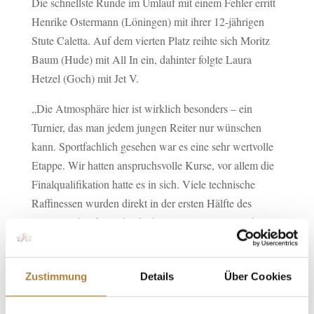
Die schnellste Runde im Umlauf mit einem Fehler erritt
Henrike Ostermann (Löningen) mit ihrer 12-jährigen
Stute Caletta. Auf dem vierten Platz reihte sich Moritz
Baum (Hude) mit All In ein, dahinter folgte Laura
Hetzel (Goch) mit Jet V.
„Die Atmosphäre hier ist wirklich besonders – ein
Turnier, das man jedem jungen Reiter nur wünschen
kann. Sportfachlich gesehen war es eine sehr wertvolle
Etappe. Wir hatten anspruchsvolle Kurse, vor allem die
Finalqualifikation hatte es in sich. Viele technische
Raffinessen wurden direkt in der ersten Hälfte des
Parcours abgefragt, die doch einige Reiter vor Probleme
stellte. Am Ende hatten wir nur zwei fehlerfreie Ritte.
Charlotte Grave ist ein eher unbeschriebenes Blatt, sie
Zustimmung
Details
Über Cookies
hat mit ihrer Stute aber wirklich tolle Runden gedreht
und auch gezeigt, dass sie hier hingehört. Für die