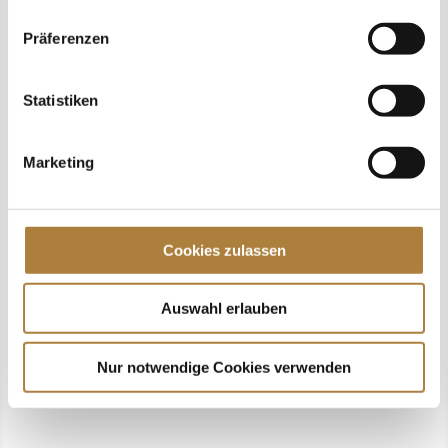
Präferenzen
Weltcup-Turnier setzt auf neues Dialog-
Angebot Bei den Stuttgart German Masters
Statistiken
2025 werden erstmals Info-Stewards der
Deutschen Reiterlichen Vereinigung (FN)
Marketing
im Einsatz sein. Ziel des Projekts ist es,
den Pferdesport für Zuschauerinnen und
Zuschauer noch...
Cookies zulassen
Auswahl erlauben
Nur notwendige Cookies verwenden