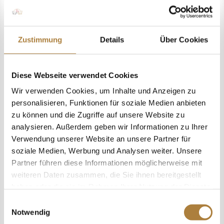
Zustimmung
Details
Über Cookies
Ein Interview mit Markus Scharmann über
die Rolle der Info-Stewards Das Projekt der
Diese Webseite verwendet Cookies
"Info-Stewards", welches unterstützt wird
Wir verwenden Cookies, um Inhalte und Anzeigen zu
von der Stiftung Deutscher Pferdesport,
personalisieren, Funktionen für soziale Medien anbieten
wurde im vergangenen Jahr weiter
zu können und die Zugriffe auf unsere Website zu
ausgebaut. Die Ansprechpartner auf
analysieren. Außerdem geben wir Informationen zu Ihrer
Turnieren erklären Abläufe, ordnen...
Verwendung unserer Website an unsere Partner für
soziale Medien, Werbung und Analysen weiter. Unsere
Partner führen diese Informationen möglicherweise mit
weiteren Daten zusammen, die Sie ihnen bereitgestellt
haben oder die sie im Rahmen Ihrer Nutzung der Dienste
gesammelt haben.
Einwilligungsauswahl
Notwendig