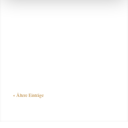
Interview mit Thies Kaspareit zu den
Aufgaben am Vorbereitungsplatz Die Info-
Stewards der Deutschen Reiterlichen
Vereinigung (FN) stehen auch in diesem
Jahr beim CHIO Aachen wieder als
Ansprechpartner für Medienvertreter und
Zuschauer an den Vorbereitungsplätzen
zur...
« Ältere Einträge