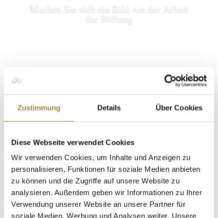
Machen Sie sich ein Bild von der Arbeit
der Stiftung
Ausgabe 6/2018 als Leseprobe
herunterladen
Zustimmung
Details
Über Cookies
Diese Webseite verwendet Cookies
Newsletteranmeldung
Wir verwenden Cookies, um Inhalte und Anzeigen zu
personalisieren, Funktionen für soziale Medien anbieten
zu können und die Zugriffe auf unsere Website zu
Newsletter
Um diesen
zu abonnieren, füllen Sie bitte die
analysieren. Außerdem geben wir Informationen zu Ihrer
folgenden Felder aus. Wir senden Ihnen daraufhin eine
Verwendung unserer Website an unsere Partner für
Bestätigungs-E-Mail
zu. Um Missbrauch
soziale Medien, Werbung und Analysen weiter. Unsere