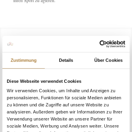
ihren Sport zu agieren.
Zustimmung
Details
Über Cookies
Fit für die Medien: Endlich wieder
Medientraining für Nachwuchs-Bundeskader
Diese Webseite verwendet Cookies
15. Februar 2024
Wir verwenden Cookies, um Inhalte und Anzeigen zu
Nachwuchsathletinnen und -athleten duften
personalisieren, Funktionen für soziale Medien anbieten
lernen, sich erfolgreich medial zu präsentieren
zu können und die Zugriffe auf unsere Website zu
Warendorf. Im Rahmen des Leuchtturm-
analysieren. Außerdem geben wir Informationen zu Ihrer
Förderprojekts „Fit für die Medien“ wurde der
Verwendung unserer Website an unsere Partner für
soziale Medien, Werbung und Analysen weiter. Unsere
Nachwuchs-Bundeskader in allen Disziplinen