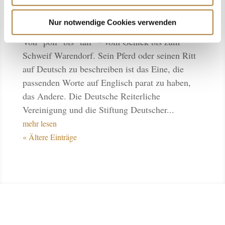
Fit für die Medien digital: Online-
Seminarreihe zum Thema „Equine English“
Nur notwendige Cookies verwenden
26. Januar 2021
Von "poll" bis "tail" – vom Genick bis zum
Schweif Warendorf. Sein Pferd oder seinen Ritt
auf Deutsch zu beschreiben ist das Eine, die
passenden Worte auf Englisch parat zu haben,
das Andere. Die Deutsche Reiterliche
Vereinigung und die Stiftung Deutscher...
mehr lesen
« Ältere Einträge
Social Media
Instagram, Facebook & Co.