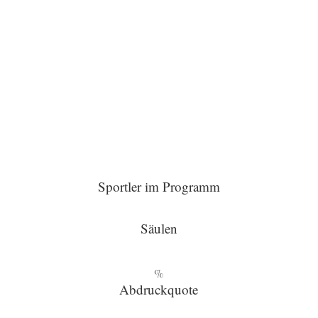
Medientraining
Fit vor Kamera & Mikrophon.
Pressebetreuung
In der Tageszeitung präsent.
Sportler im Programm
Säulen
%
Abdruckquote