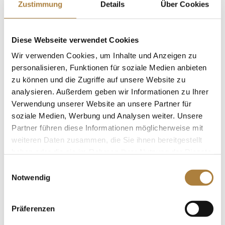
Zustimmung
Details
Über Cookies
E-Mail
tstigmo@stiftung-pferdesport.de
Diese Webseite verwendet Cookies
Insa Strothmann
Wir verwenden Cookies, um Inhalte und Anzeigen zu
personalisieren, Funktionen für soziale Medien anbieten
Organisation & Kommunikation
zu können und die Zugriffe auf unsere Website zu
analysieren. Außerdem geben wir Informationen zu Ihrer
Verwendung unserer Website an unsere Partner für
soziale Medien, Werbung und Analysen weiter. Unsere
Telefon
Partner führen diese Informationen möglicherweise mit
+ (49) 2581 6362 284
weiteren Daten zusammen, die Sie ihnen bereitgestellt
haben oder die sie im Rahmen Ihrer Nutzung der Dienste
E-Mail
gesammelt haben.
Einwilligungsauswahl
Notwendig
info@stiftung-pferdesport.de
Präferenzen