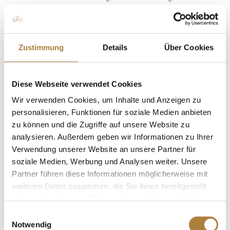
mit nach Hause. Dass wir U25-Reiter hier so im
Mittelpunkt stehen dürfen, ist wirklich besonders.“
Der Weg ins Stechen war nicht einfach: Erst der siebte
Zustimmung
Details
Über Cookies
Starter, Liam Broich mit Cadou Z (Nettetal), blieb
fehlerfrei. Viele Reiter*innen hatten kleine
Diese Webseite verwendet Cookies
Flüchtigkeitsfehler – der 1,50 m hohe, aber fair gebaute
Wir verwenden Cookies, um Inhalte und Anzeigen zu
Parcours stellte die jungen Talente in dieser besonderen
personalisieren, Funktionen für soziale Medien anbieten
Atmosphäre vor große Aufgaben.
zu können und die Zugriffe auf unsere Website zu
Birgit Rosenberg, Sportchefin des CHIO Aachen, zeigte
analysieren. Außerdem geben wir Informationen zu Ihrer
Verwendung unserer Website an unsere Partner für
sich begeistert:
soziale Medien, Werbung und Analysen weiter. Unsere
„Das U25-Finale hat hier in Aachen den gebührenden
Partner führen diese Informationen möglicherweise mit
Rahmen gefunden. Die jungen Reiter*innen haben
weiteren Daten zusammen, die Sie ihnen bereitgestellt
großartige Leistungen gezeigt. Nach dieser sportlich
haben oder die sie im Rahmen Ihrer Nutzung der Dienste
anspruchsvollen Prüfung wissen wir, dass wir uns um
gesammelt haben.
Einwilligungsauswahl
die Zukunft der Nachwuchstalente keine Sorgen machen
Notwendig