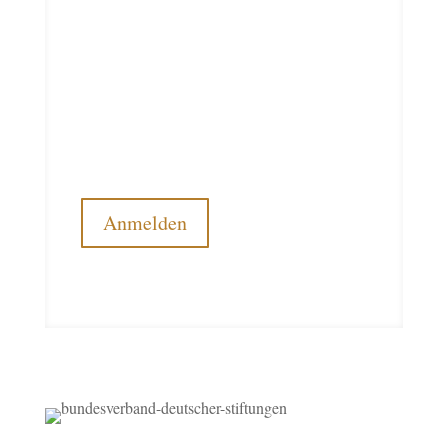
Newsletter
Möchten Sie regelmäßig über die Arbeit der
Stiftung Deutscher Pferdesport informiert
werden? Dann abonnieren Sie unseren
kostenlosen Newsletter.
Anmelden