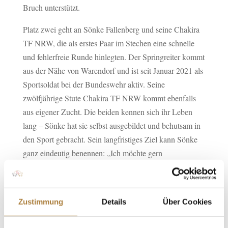
Bruch unterstützt.
Platz zwei geht an Sönke Fallenberg und seine Chakira
TF NRW, die als erstes Paar im Stechen eine schnelle
und fehlerfreie Runde hinlegten. Der Springreiter kommt
aus der Nähe von Warendorf und ist seit Januar 2021 als
Sportsoldat bei der Bundeswehr aktiv. Seine
zwölfjährige Stute Chakira TF NRW kommt ebenfalls
aus eigener Zucht. Die beiden kennen sich ihr Leben
lang – Sönke hat sie selbst ausgebildet und behutsam in
den Sport gebracht. Sein langfristiges Ziel kann Sönke
ganz eindeutig benennen: „Ich möchte gern
Championate für Deutschland reiten.“
Pia-Luise Baur (Durmersheim Hardt) ritt heute zum
ersten Mal in Aachen und wurde mit Iscayo Dritte. Ihren
Zustimmung
Details
Über Cookies
zehnjährigen Wallach reitet sie bereits seitdem er sieben