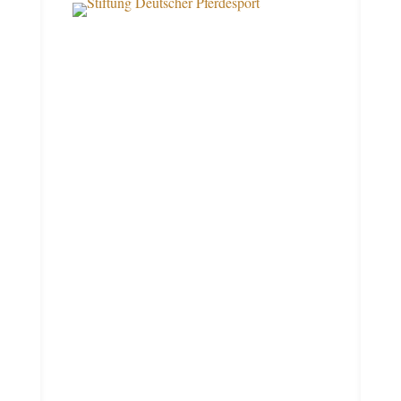
Über uns
Datenschutz
Impressum
Kontakt
Spendenkonto
Deutsche Bank AG Filiale Münster
IBAN DE10 4007 0080 0026 1545 00
BIC DEUTDE3B400
Konto 026154500
BLZ 400 700 80