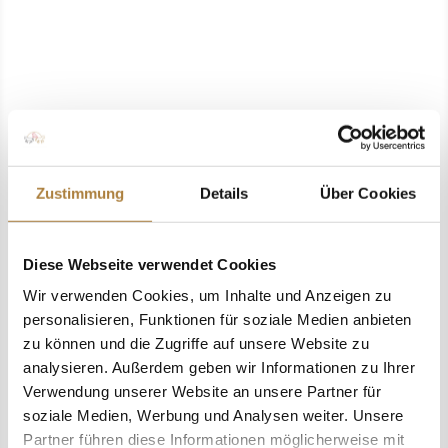
jeweils drei Erstplatzierten im U18 Pas de
Deux sowie bei den U21-
Einzelvoltigiererinnen und -voltigierern...
Zustimmung
Details
Über Cookies
Diese Webseite verwendet Cookies
Wir verwenden Cookies, um Inhalte und Anzeigen zu
Stiftung Deutscher Pferdesport fördert
personalisieren, Funktionen für soziale Medien anbieten
junge Talente mit je 1.000 Euro Voltigieren
zu können und die Zugriffe auf unsere Website zu
zählt seit Jahren zu den erfolgreichsten
analysieren. Außerdem geben wir Informationen zu Ihrer
Verwendung unserer Website an unsere Partner für
Disziplinen im deutschen Pferdesport.
soziale Medien, Werbung und Analysen weiter. Unsere
Umso bedeutender ist die nachhaltige
Partner führen diese Informationen möglicherweise mit