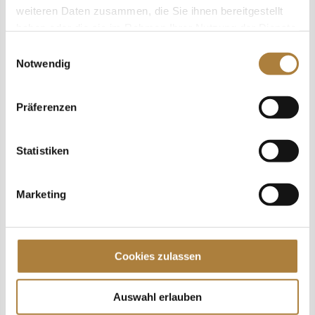
Nachwuchsförderung, die die Stiftung
weiteren Daten zusammen, die Sie ihnen bereitgestellt
Deutscher Pferdesport nun...
haben oder die sie im Rahmen Ihrer Nutzung der Dienste
gesammelt haben.
Einwilligungsauswahl
Notwendig
Präferenzen
Statistiken
Marketing
Unterstützung für die Erstplatzierten der
U18 „Pas de Deux“ und der U21 jungen
Einzelvoltigierer Warendorf. Voltigieren ist
Cookies zulassen
eine der erfolgreichsten Disziplinen des
deutschen Pferdesports. Bereits im vierten
Auswahl erlauben
Jahr unterstützt die Stiftung Deutscher