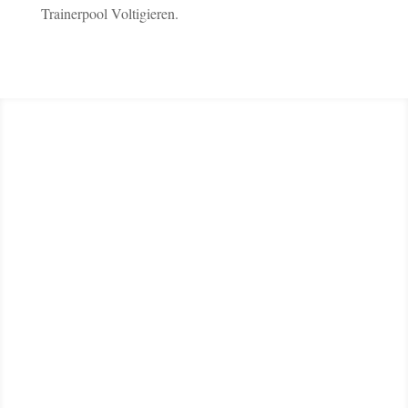
Trainerpool Voltigieren.
Stiftung Deutscher Pferdesport unterstützt
U18- und U21-Talente Beim diesjährigen
consteed’s Preis der Besten wurden
insgesamt acht Stipendien vergeben. Die