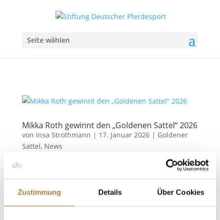
Seite wählen
Mikka Roth gewinnt den „Goldenen Sattel“ 2026
von
Insa Strothmann
|
17. Januar 2026
|
Goldener
Sattel
,
News
Nachwuchsförderpreis in Memoriam Hans Günter
Winkler, gefördert von der Stiftung Deutscher
Pferdesport Der Prestige „Goldene Sattel“ in
Zustimmung
Details
Über Cookies
Memoriam Hans Günter Winkler, gefördert von der
Stiftung Deutscher Pferdesport, zählt zu den