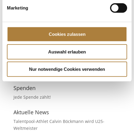
Marketing
Max Paschertz gewinnt den „Goldenen Sattel“
von
Insa Strothmann
|
20. Januar 2024
|
Allgemein
,
Goldener Sattel
,
News
Cookies zulassen
Nachwuchsförderpreis in Memoriam Hans Günter
Winkler, gefördert von der Stiftung Deutscher
Pferdesport, bei der Partner Pferd in Leipzig Im
Auswahl erlauben
Rahmen des internationalen Weltcup-Turniers
„Partner Pferd“ in Leipzig gewann Max Paschertz aus
Cloppenburg (Weser-Ems) den...
Nur notwendige Cookies verwenden
Spenden
Jede Spende zählt!
Aktuelle News
Talentpool-Athlet Calvin Böckmann wird U25-
Weltmeister