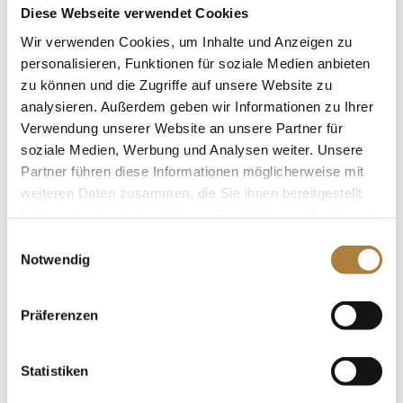
besonderen Prüfungen im...
Diese Webseite verwendet Cookies
Wir verwenden Cookies, um Inhalte und Anzeigen zu
personalisieren, Funktionen für soziale Medien anbieten
zu können und die Zugriffe auf unsere Website zu
analysieren. Außerdem geben wir Informationen zu Ihrer
Verwendung unserer Website an unsere Partner für
Naomi Himmelreich gewinnt den „Goldenen
Sattel 2025“
soziale Medien, Werbung und Analysen weiter. Unsere
von
Insa Strothmann
|
18. Januar 2025
|
Allgemein
,
Partner führen diese Informationen möglicherweise mit
Goldener Sattel
,
News
weiteren Daten zusammen, die Sie ihnen bereitgestellt
haben oder die sie im Rahmen Ihrer Nutzung der Dienste
Hochklassiger Springsport: Wichtigster
gesammelt haben.
Einwilligungsauswahl
Nachwuchsförderpreis in Memoriam Hans Günter
Notwendig
Winkler, gefördert von der Stiftung Deutscher
Pferdesport Sie sind jung, talentiert, ehrgeizig und
haben bereits internationale Turniererfahrung: Die
Präferenzen
Reiterinnen und Reiter, die...
Statistiken