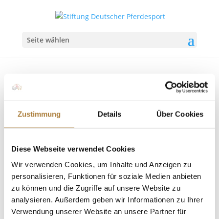
Seite wählen
Zustimmung
Details
Über Cookies
Naomi Himmelreich gewinnt den „Goldenen
Sattel 2025“
Diese Webseite verwendet Cookies
von
Insa Strothmann
|
18. Januar 2025
|
Allgemein
,
Goldener Sattel
,
News
Wir verwenden Cookies, um Inhalte und Anzeigen zu
personalisieren, Funktionen für soziale Medien anbieten
Hochklassiger Springsport: Wichtigster
zu können und die Zugriffe auf unsere Website zu
Nachwuchsförderpreis in Memoriam Hans Günter
analysieren. Außerdem geben wir Informationen zu Ihrer
Winkler, gefördert von der Stiftung Deutscher
Verwendung unserer Website an unsere Partner für