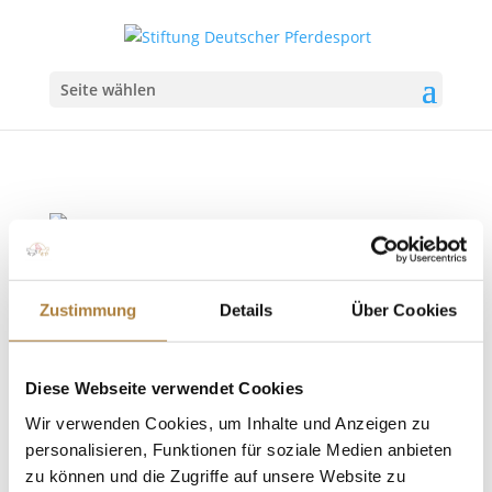
Seite wählen
Zustimmung
Details
Über Cookies
Deutschlands U25 Springpokal:
Nationenpreiseinsatz für Klatte, Schulze
Topphoff und Vogel
von
Inga Schmidt
|
20. April 2021
|
Deutschlands
Diese Webseite verwendet Cookies
U25 Springpokal
,
News
Wir verwenden Cookies, um Inhalte und Anzeigen zu
personalisieren, Funktionen für soziale Medien anbieten
Bundestrainer Otto Becker reist mit ehemaligen
zu können und die Zugriffe auf unsere Website zu
Finalisten der Turnierserie nach Gorla Minore