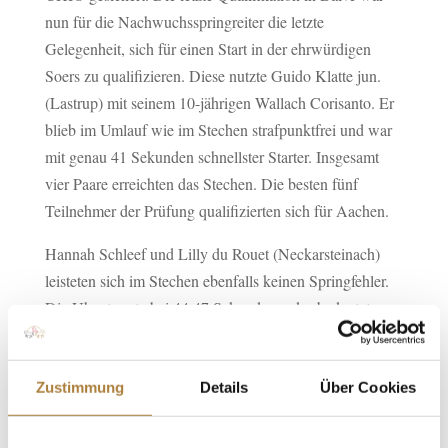
nun für die Nachwuchsspringreiter die letzte
Gelegenheit, sich für einen Start in der ehrwürdigen
Soers zu qualifizieren. Diese nutzte Guido Klatte jun.
(Lastrup) mit seinem 10-jährigen Wallach Corisanto. Er
blieb im Umlauf wie im Stechen strafpunktfrei und war
mit genau 41 Sekunden schnellster Starter. Insgesamt
vier Paare erreichten das Stechen. Die besten fünf
Teilnehmer der Prüfung qualifizierten sich für Aachen.
Hannah Schleef und Lilly du Rouet (Neckarsteinach)
leisteten sich im Stechen ebenfalls keinen Springfehler.
Die Uhr stoppte bei 44,47 Sekunden – das bedeutete
Rang zwei. Einen Abwurf im Stechen kassierten Sven
Gero Hünicke (Fehmarn) und Sunshine Brown. Mit
43,83 Sekunden wurden sie Dritte. Auf dem vierten
Zustimmung
Details
Über Cookies
Rang platzierten sich Sophie Hinners (Vierden) und
Kimmel SCF. Bei den beiden fielen im Stechen zwei