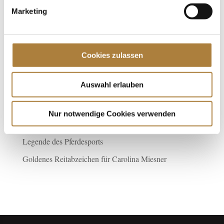
Marketing
Spenden
Jede Spende zählt!
Cookies zulassen
Aktuelle News
Auswahl erlauben
Talentpool-Athlet Calvin Böckmann wird U25-
Weltmeister
Nur notwendige Cookies verwenden
100. Geburtstag von HGW: Warendorf erinnert an eine
Legende des Pferdesports
Goldenes Reitabzeichen für Carolina Miesner