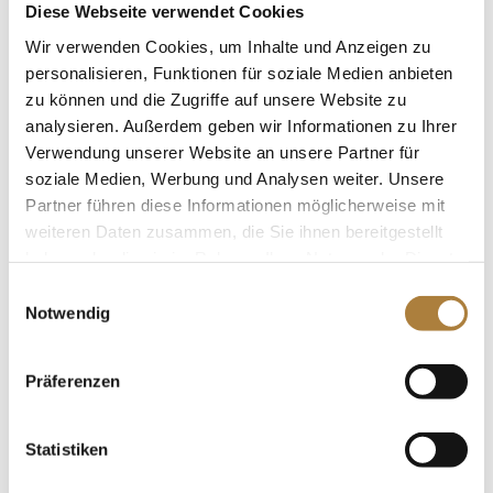
Diese Webseite verwendet Cookies
Stangen (42,71 Sekunden). Die 21-Jährige, die in den
Wir verwenden Cookies, um Inhalte und Anzeigen zu
Niederlanden im Stall Hendrix trainiert, konnte in Balve
personalisieren, Funktionen für soziale Medien anbieten
einen weiteren großen Erfolg feiern: Sie sicherte sich die
zu können und die Zugriffe auf unsere Website zu
Silbermedaille bei den Deutschen Meisterschaften der
analysieren. Außerdem geben wir Informationen zu Ihrer
Damen. Auch Laura Hinkmann (Hamm) und Cordynox
Verwendung unserer Website an unsere Partner für
sind im Finale des Springpokals dabei. Sie wurden
soziale Medien, Werbung und Analysen weiter. Unsere
Fünfte mit einem Strafpunkt im Umlauf (79,04
Partner führen diese Informationen möglicherweise mit
Sekunden).
weiteren Daten zusammen, die Sie ihnen bereitgestellt
haben oder die sie im Rahmen Ihrer Nutzung der Dienste
gesammelt haben.
Einwilligungsauswahl
Notwendig
Weitere News
Präferenzen
Statistiken
Deutschlands U25 Springpokal