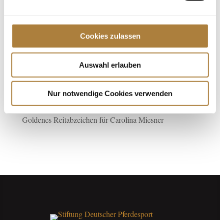
Jede Spende zählt!
Cookies zulassen
Aktuelle News
Talentpool-Athlet Calvin Böckmann wird U25-
Auswahl erlauben
Weltmeister
100. Geburtstag von HGW: Warendorf erinnert an eine
Nur notwendige Cookies verwenden
Legende des Pferdesports
Goldenes Reitabzeichen für Carolina Miesner