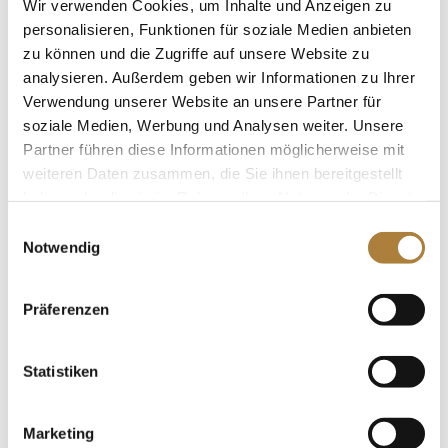
Wir verwenden Cookies, um Inhalte und Anzeigen zu
und Philipp Schulze Topphoff (Havixbeck), der 2020
personalisieren, Funktionen für soziale Medien anbieten
bereits bei der ersten Qualifikation in Braunschweig
zu können und die Zugriffe auf unsere Website zu
alles klar machte und sein Ticket für das Finale in
analysieren. Außerdem geben wir Informationen zu Ihrer
Riesenbeck löste.
Verwendung unserer Website an unsere Partner für
soziale Medien, Werbung und Analysen weiter. Unsere
Das Foto zeigt Guido Klatte jun. und Coolio 2015 in
Partner führen diese Informationen möglicherweise mit
Aachen, Foto: Karl-Heinz Frieler
weiteren Daten zusammen, die Sie ihnen bereitgestellt
haben oder die sie im Rahmen Ihrer Nutzung der Dienste
gesammelt haben.
Einwilligungsauswahl
Notwendig
Weitere News
Präferenzen
Deutschlands U25 Springpokal
Statistiken
Marketing
Spenden