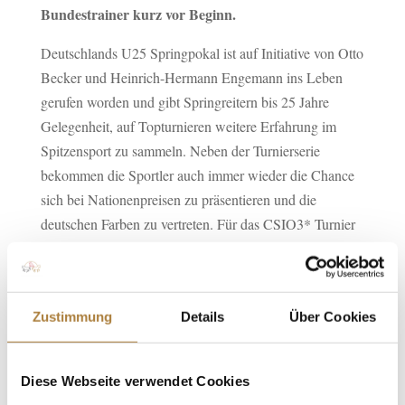
Bundestrainer kurz vor Beginn.
Deutschlands U25 Springpokal ist auf Initiative von Otto
Becker und Heinrich-Hermann Engemann ins Leben
gerufen worden und gibt Springreitern bis 25 Jahre
Gelegenheit, auf Topturnieren weitere Erfahrung im
Spitzensport zu sammeln. Neben der Turnierserie
bekommen die Sportler auch immer wieder die Chance
sich bei Nationenpreisen zu präsentieren und die
deutschen Farben zu vertreten. Für das CSIO3* Turnier
im italienischen Gorla Minore setzt Bundestrainer Otto
Becker neben Hans-Dieter Dreher (Eimeldingen) und
David Will (Marburg) deshalb auch auf drei ehemalige
Zustimmung
Details
Über Cookies
Finalisten des Springpokals:
Guido Klatte jun.
(Lastrup),
der das Finale 2015 in Aachen mit Coolio gewann.
Richard Vogel
(Marburg), der die Turnierserie gleich
Diese Webseite verwendet Cookies
zwei Jahre in Folge für sich entschied (2018 und 2019)