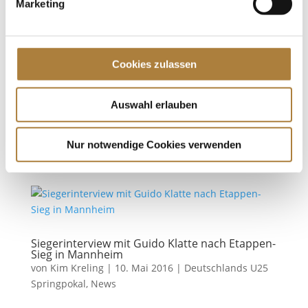
Marketing
U25 Springpokal
von
fn press
|
04. Juni 2016
|
Deutschlands U25
Springpokal
,
News
Cookies zulassen
Nachwuchsspringreiterin triumphiert im Rahmen
der Deutschen Meisterschaften Balve. Auch die
Nachwuchsreiter bekamen bei den Deutschen
Auswahl erlauben
Meisterschaften in Balve ihre Bühne. Laura Klaphake
und Silverstone G gewannen in Balve die
Nur notwendige Cookies verwenden
Finalqualifikation für Deutschlands U25...
Siegerinterview mit Guido Klatte nach Etappen-
Sieg in Mannheim
von
Kim Kreling
|
10. Mai 2016
|
Deutschlands U25
Springpokal
,
News