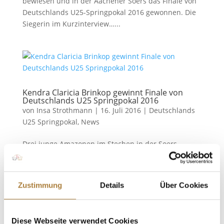
bewiesen und in der Aachener Soers das Finale von
Deutschlands U25-Springpokal 2016 gewonnen. Die
Siegerin im Kurzinterview…...
Kendra Claricia Brinkop gewinnt Finale von
Deutschlands U25 Springpokal 2016
von
Insa Strothmann
|
16. Juli 2016
|
Deutschlands
U25 Springpokal
,
News
Drei junge Amazonen im Stechen in der Soers
Aachen. Kendra Claricia Brinkop aus Neumünster
und Landbeschäler A la Carte NRW haben das Finale
von Deutschlands U25 Springpokal im Rahmen des
Zustimmung
Details
Über Cookies
CHIO Aachen gewonnen. Im Stechen setzte sich
Brinkop vor Laura Jane Hackbarth...
Diese Webseite verwendet Cookies