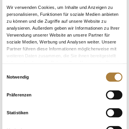
Wir verwenden Cookies, um Inhalte und Anzeigen zu
personalisieren, Funktionen für soziale Medien anbieten
zu können und die Zugriffe auf unsere Website zu
Laura Klaphake im Siegerinterview nach
analysieren. Außerdem geben wir Informationen zu Ihrer
Etappen-Sieg in Balve
Verwendung unserer Website an unsere Partner für
von
Kim Kreling
|
04. Juni 2016
|
Deutschlands U25
soziale Medien, Werbung und Analysen weiter. Unsere
Springpokal
,
News
Partner führen diese Informationen möglicherweise mit
weiteren Daten zusammen, die Sie ihnen bereitgestellt
Mit Finalkombination und Küsschen nach Aachen Sie
hat die letzte Chance genutzt: Im Rahmen der
haben oder die sie im Rahmen Ihrer Nutzung der Dienste
Deutschen Meisterschaften in Balve hat Laura
gesammelt haben.
Einwilligungsauswahl
Klaphake die letzte Saisonetappe des U25-
Notwendig
Springpokals gewonnen und damit ihr Ticket für das
Finale in Aachen gesichert. Schon im...
Präferenzen
Statistiken
Klaphake gewinnt Etappe von Deutschlands