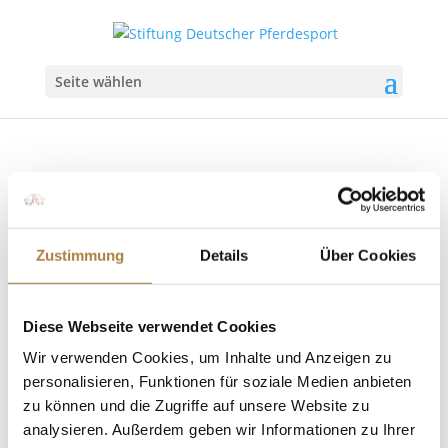
Seite wählen
DOKR-Trainerkongress 2020: Bernhard Peters
Zustimmung
Details
Über Cookies
von
Inga Schmidt
|
15. November 2020
|
DOKR-
Trainerakademie
,
News
Diese Webseite verwendet Cookies
Selbstkompetenz, Fachkompetenz und
Wir verwenden Cookies, um Inhalte und Anzeigen zu
Sozialkompetenz Warendorf. Er war Weltklasse-
personalisieren, Funktionen für soziale Medien anbieten
Hockeytrainer und später im Fußball tätig: Bernhard
zu können und die Zugriffe auf unsere Website zu
Peters. Als Führungsexperte im Sport und in der
analysieren. Außerdem geben wir Informationen zu Ihrer
Wirtschaft hat er mit einer generellen Einführung in