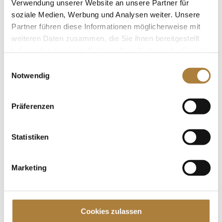
Verwendung unserer Website an unsere Partner für
das Thema beim DOKR-Trainerkongress...
soziale Medien, Werbung und Analysen weiter. Unsere
Partner führen diese Informationen möglicherweise mit
weiteren Daten zusammen, die Sie ihnen bereitgestellt
haben oder die sie im Rahmen Ihrer Nutzung der Dienste
gesammelt haben.
Einwilligungsauswahl
DOKR-Trainerkongress 2020: Jahreshöhepunkt
Notwendig
trotz besonderer Bedingungen
von
Insa Strothmann
|
07. Oktober 2020
|
Allgemein
,
DOKR-Trainerakademie
,
News
Präferenzen
Top-Trainer treffen sich zum Austausch in DOKR-
Springhalle / Top-Referenten geben persönliche
Statistiken
Einblicke Warendorf. Er war ein Wagnis und ein
Meilenstein in diesen Zeiten, aber vor allem ein
Marketing
positives Zeichen in Richtung Spitzensport und
Spitzentrainer: Der...
Spenden
Cookies zulassen