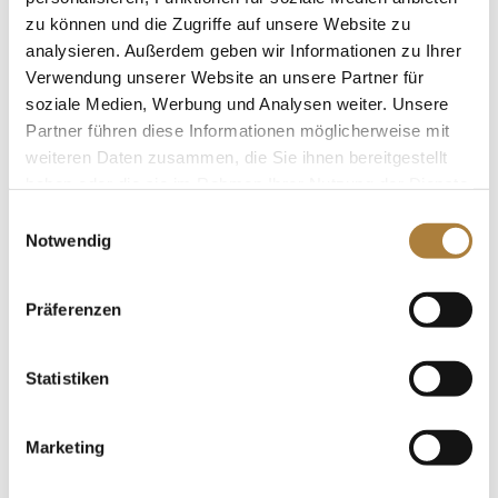
Reitsportzentrum. Natürlich hilft der
zu können und die Zugriffe auf unsere Website zu
Pferdesport dabei, traditionelle Werte zu
analysieren. Außerdem geben wir Informationen zu Ihrer
vermitteln wie Verantwortungsbewusstsein –
Verwendung unserer Website an unsere Partner für
das kennen wir alle. Aber er hilft auch zum
soziale Medien, Werbung und Analysen weiter. Unsere
Beispiel beim Erlernen von Zeitmanagement:
Partner führen diese Informationen möglicherweise mit
Das braucht man in jedem Job. Für mich ein
weiteren Daten zusammen, die Sie ihnen bereitgestellt
ganz wichtiger Aspekt ist außerdem die
haben oder die sie im Rahmen Ihrer Nutzung der Dienste
Bedeutung der Familie. Die jungen Reiter
gesammelt haben.
Einwilligungsauswahl
brauchen eine Begleitperson auf den Turnieren,
Notwendig
meistens kommen da die Eltern ins Spiel. Sie
sitzen nicht nur einfach auf der Tribüne und
gucken zu, sie sind tatsächlich mit involviert.
Präferenzen
Diese Art des ‚Familienerlebnisses’ gibt es so
in keiner anderen Sportart. Die Eltern sind nah
Statistiken
dran und dabei. Das kann schon auch mal
etwas mühsam sein, aber es ist unheimlich
wichtig. Der Reitsport mit all seinen
Marketing
„Begleiterscheinungen“ hat mir sehr viel
Freude und Erfolg im Leben gebracht. Mit der