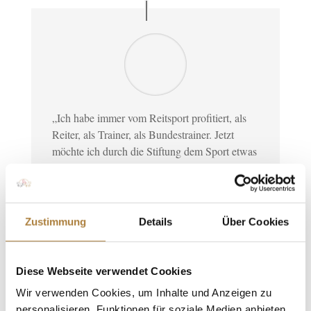
„Ich habe immer vom Reitsport profitiert, als
Reiter, als Trainer, als Bundestrainer. Jetzt
möchte ich durch die Stiftung dem Sport etwas
zurückgeben. Gerade in meiner Zeit als
Bundestrainer der Nachwuchsreiter habe ich
gemerkt, wie wichtig es ist, nicht alles dem
einzelnen Nachwuchsreiter allein zu
Zustimmung
Details
Über Cookies
überlassen. Der Verband muss lenkend helfen.
Erst dann kann der Erfolg in der Breite
gelingen. Ich habe und hatte immer viel mit
Diese Webseite verwendet Cookies
jüngeren Reitern zu tun, früher als
Wir verwenden Cookies, um Inhalte und Anzeigen zu
Bundestrainer und heute mit dem
personalisieren, Funktionen für soziale Medien anbieten