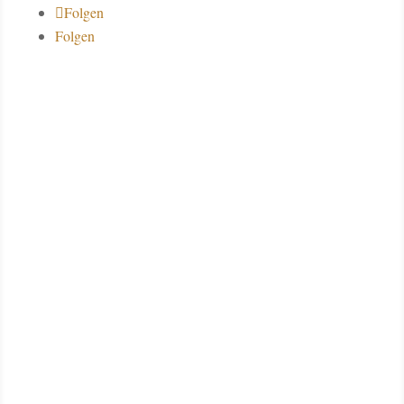
Folgen
Folgen
Über uns
Datenschutz
Impressum
Kontakt
Spendenkonto
Deutsche Bank AG Filiale Münster
IBAN DE10 4007 0080 0026 1545 00
BIC DEUTDE3B400
Konto 026154500
BLZ 400 700 80