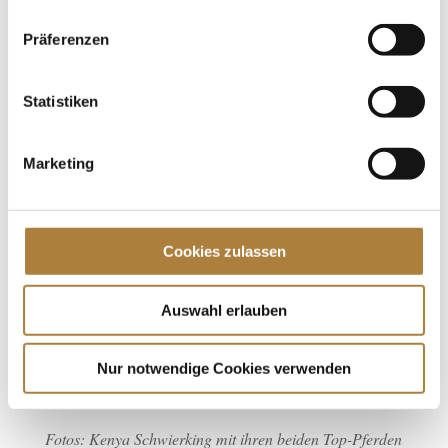
vielversprechende Nachwuchsreiterin unterstützen zu
können“, so Dr. Christina Schmitz-Morkramer.
Präferenzen
Mit dieser Patenschaft wird nicht nur sportliche
Statistiken
Förderung möglich gemacht – sondern auch eine
Geschichte weitererzählt, die auf Vertrauen,
Leidenschaft und echter Verbindung beruht.
Marketing
Foto: Kenya Schwierking und ihr Top-Pferd Imani. ©
Lukas Kowalski
Cookies zulassen
Auswahl erlauben
Nur notwendige Cookies verwenden
Fotos: Kenya Schwierking mit ihren beiden Top-Pferden