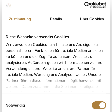
dafür bin ich sehr dankbar.“
Bereits vor einigen Jahren war Calvin mit einer
Zustimmung
Details
Über Cookies
Sonderpatenschaft Teil des Talentpools. Die Verbindung
zur Stiftung – und besonders das Mentoring durch
Jochen Kienbaum – habe ihm damals neue Perspektiven
Diese Webseite verwendet Cookies
eröffnet. „Durch das Netzwerk der Stiftung haben sich
Wir verwenden Cookies, um Inhalte und Anzeigen zu
viele wertvolle Kontakte ergeben“, sagt Calvin.
personalisieren, Funktionen für soziale Medien anbieten
zu können und die Zugriffe auf unsere Website zu
Mentale Stärke zählt Calvin zu seinen größten Stärken.
analysieren. Außerdem geben wir Informationen zu Ihrer
„Kurz vor dem Start werde ich eher ruhiger und
Verwendung unserer Website an unsere Partner für
fokussierter. Ich kann mit Druck gut umgehen.“
soziale Medien, Werbung und Analysen weiter. Unsere
Zusätzlich trainiert er zweimal pro Woche mit einem
Partner führen diese Informationen möglicherweise mit
Personal Trainer, um körperlich fit zu bleiben.
weiteren Daten zusammen, die Sie ihnen bereitgestellt
Der Reitsport bedeutet ihm weit mehr als Medaillen:
haben oder die sie im Rahmen Ihrer Nutzung der Dienste
gesammelt haben.
„Die Beziehung zum Pferd, das tägliche Miteinander,
Einwilligungsauswahl
Notwendig
das Vertrauen – das macht diesen Sport für mich so