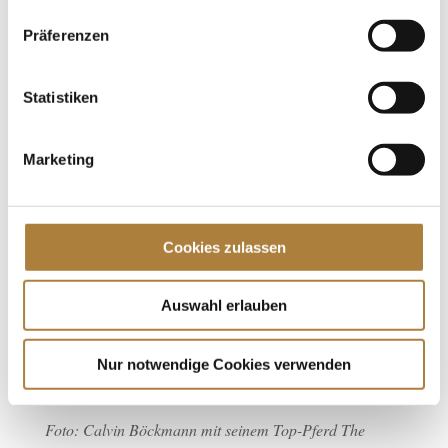
besonders. Es geht nicht ohne gegenseitigen Respekt
und ich versuche, dass meine Pferde stets ausgeglichen
Präferenzen
und zufrieden sind.“
Statistiken
Langfristig hat Calvin die Weltmeisterschaften 2026 in
Aachen im Blick – und ein Auge auf die Olympischen
Spiele 2028 in Los Angeles. „Die Weltmeisterschaften
Marketing
2026 in Aachen wären ein riesiges Highlight – eine WM
im eigenen Land ist etwas ganz Besonderes. Ich habe
ein paar spannende Pferde, die sich gut entwickeln. Mal
Cookies zulassen
sehen, was möglich ist. Wichtig ist vor allem: Die Pferde
müssen gesund bleiben.“
Auswahl erlauben
Mit der Unterstützung der Familie Rosendahl blickt
Calvin zuversichtlich auf die kommenden sportlichen
Nur notwendige Cookies verwenden
Herausforderungen.
Foto: Calvin Böckmann mit seinem Top-Pferd The