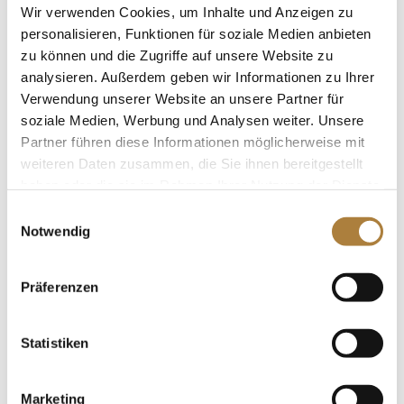
Wir verwenden Cookies, um Inhalte und Anzeigen zu
von den pferdesportlichen Erfahrungen ihrer
personalisieren, Funktionen für soziale Medien anbieten
Förderpaten. Im Gegenzug können die Förderpaten an
zu können und die Zugriffe auf unsere Website zu
der sportlichen Entwicklung der Athleten teilhaben.
analysieren. Außerdem geben wir Informationen zu Ihrer
Calvin Böckmann ist Mitte 2019 im Rahmen des
Verwendung unserer Website an unsere Partner für
Talentpools mit einer Sonderpatenschaft ausgezeichnet
soziale Medien, Werbung und Analysen weiter. Unsere
worden. Sein Förderpate ist Vorstandsvorsitzender
Partner führen diese Informationen möglicherweise mit
weiteren Daten zusammen, die Sie ihnen bereitgestellt
Jochen Kienbaum.
haben oder die sie im Rahmen Ihrer Nutzung der Dienste
gesammelt haben.
Einwilligungsauswahl
Notwendig
Weitere News
Präferenzen
Talentpool für Förderpatenschaften
Statistiken
Marketing