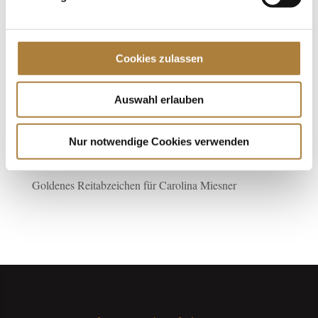
Spenden
Jede Spende zählt!
Cookies zulassen
Aktuelle News
Talentpool-Athlet Calvin Böckmann wird U25-
Auswahl erlauben
Weltmeister
100. Geburtstag von HGW: Warendorf erinnert an eine
Nur notwendige Cookies verwenden
Legende des Pferdesports
Goldenes Reitabzeichen für Carolina Miesner