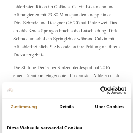
fehlerfreien Ritten im Gelände. Calvin Böckmann und
Ali rangierten mit 29,80 Minuspunkten knapp hinter
Dirk Schrade und Designer (26,70) auf Platz zwei. Das
abschließende Springen brachte die Entscheidung. Dirk
Schrade unterlief ein Springfehler während Calvin mit
Ali fehlerfrei blieb. Sie beendeten ihre Prüfung mit ihrem
Dressurergebnis.
Die Stiftung Deutscher Spitzenpferdesport hat 2016
einen Talentpool eingerichtet, für den sich Athleten nach
der Auswahl durch einen Bundestrainer bewerben
dürfen. Ein Förderer kann anhand der
Bewerbungsunterlagen selbst auswählen, welche
Zustimmung
Details
Über Cookies
Sportler er unterstützen möchte. Wenn sich Förderer und
Athlet gefunden haben, gehen sie eine mindestens
zweijährige Patenschaft ein. Die jungen Sportler werden
Diese Webseite verwendet Cookies
nicht nur finanziell unterstützt, sondern profitieren auch