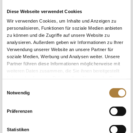
abgeliefert. Calvin war Schlussreiter der deutschen
Equipe, hatte in der Dressur etwas Pech, arbeitete sich
Diese Webseite verwendet Cookies
dank fehlerfreien Runden im Gelände und im Springen
Wir verwenden Cookies, um Inhalte und Anzeigen zu
aber Stück für Stück nach vorne und beendete die
personalisieren, Funktionen für soziale Medien anbieten
Einzelwertung auf Rang neun. Das Besondere: Calvin
zu können und die Zugriffe auf unsere Website zu
analysieren. Außerdem geben wir Informationen zu Ihrer
war nicht nur in der Vielseitigkeit für die Nachwuchs-
Verwendung unserer Website an unsere Partner für
EM nominiert, sondern auch in seiner zweiten Disziplin,
soziale Medien, Werbung und Analysen weiter. Unsere
im Springen. Weil die beiden Championate zeitgleich
Partner führen diese Informationen möglicherweise mit
jedoch an unterschiedlichen Orten stattfanden, musste er
weiteren Daten zusammen, die Sie ihnen bereitgestellt
sich entscheiden und wählte die Vielseitigkeit.
haben oder die sie im Rahmen Ihrer Nutzung der Dienste
gesammelt haben.
Einwilligungsauswahl
Foto: Martin Förster
Notwendig
Präferenzen
Weitere News
Statistiken