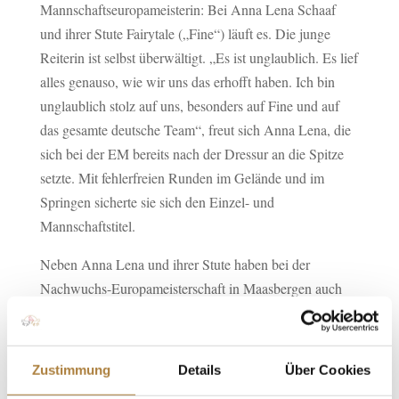
Mannschaftseuropameisterin: Bei Anna Lena Schaaf
und ihrer Stute Fairytale („Fine“) läuft es. Die junge
Reiterin ist selbst überwältigt. „Es ist unglaublich. Es lief
alles genauso, wie wir uns das erhofft haben. Ich bin
unglaublich stolz auf uns, besonders auf Fine und auf
das gesamte deutsche Team“, freut sich Anna Lena, die
sich bei der EM bereits nach der Dressur an die Spitze
setzte. Mit fehlerfreien Runden im Gelände und im
Springen sicherte sie sich den Einzel- und
Mannschaftstitel.
Neben Anna Lena und ihrer Stute haben bei der
Nachwuchs-Europameisterschaft in Maasbergen auch
ihre Teamkollegen Ann-Catrin Bierlein (Warendorf) mit
Auf geht’s Fräulein Hummel, Joelle Selenkowitsch
(Achim) mit Akeby’s Zum Glück und nicht zuletzt
Zustimmung
Details
Über Cookies
Calvin Böckmann (Lastrup) mit Altair de la Cense