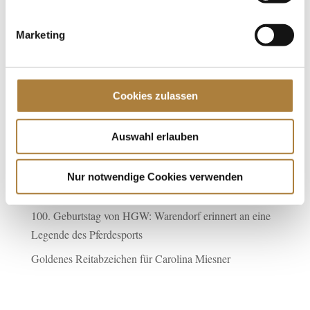
Talentpool für Förderpatenschaften
Marketing
Spenden
Cookies zulassen
Jede Spende zählt!
Auswahl erlauben
Aktuelle News
Talentpool-Athlet Calvin Böckmann wird U25-
Nur notwendige Cookies verwenden
Weltmeister
100. Geburtstag von HGW: Warendorf erinnert an eine
Legende des Pferdesports
Goldenes Reitabzeichen für Carolina Miesner