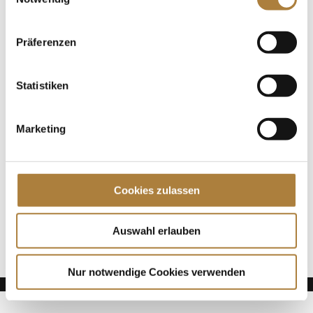
Europameisterschaft im italienischen San Giovanni
Mannschaftsgold und Kür-Silber gewonnen, schon
sitzt sie im Sattel ihres Nachwuchspferdes...
Präferenzen
Spenden
Statistiken
Jede Spende zählt!
Marketing
Aktuelle News
Talentpool-Athlet Calvin Böckmann wird U25-
Weltmeister
Cookies zulassen
100. Geburtstag von HGW: Warendorf erinnert an
eine Legende des Pferdesports
Goldenes Reitabzeichen für Carolina Miesner
Auswahl erlauben
Nur notwendige Cookies verwenden