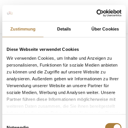
Seite wählen
Zustimmung
Details
Über Cookies
Diese Webseite verwendet Cookies
Wir verwenden Cookies, um Inhalte und Anzeigen zu
personalisieren, Funktionen für soziale Medien anbieten
zu können und die Zugriffe auf unsere Website zu
analysieren. Außerdem geben wir Informationen zu Ihrer
Talentpool: Bianca Nowag stellt bestes
Nachwuchspferd beim Turnier der Sieger vor
Verwendung unserer Website an unsere Partner für
von
Inga Schmidt
|
02. August 2019
|
News
,
soziale Medien, Werbung und Analysen weiter. Unsere
Talentpool für Förderpatenschaften
Partner führen diese Informationen möglicherweise mit
weiteren Daten zusammen, die Sie ihnen bereitgestellt
Von EM-Gold zum Westfalen-Wappen Münster. Es
haben oder die sie im Rahmen Ihrer Nutzung der Dienste
läuft für unsere Talentpool-Athletin Bianca Nowag.
gesammelt haben.
Gerade noch hat sie bei der U25-
Einwilligungsauswahl
Notwendig