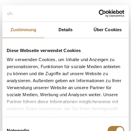
Seite wählen
Zustimmung
Details
Über Cookies
Diese Webseite verwendet Cookies
Wir verwenden Cookies, um Inhalte und Anzeigen zu
personalisieren, Funktionen für soziale Medien anbieten
zu können und die Zugriffe auf unsere Website zu
Talentpool: Tolle Förderung für Sophie Leube
von
Jaqueline Kaldewey
|
13. Februar 2023
|
News
,
analysieren. Außerdem geben wir Informationen zu Ihrer
Talentpool für Förderpatenschaften
Verwendung unserer Website an unsere Partner für
soziale Medien, Werbung und Analysen weiter. Unsere
Vielseitigkeitsreiterin bekommt Unterstützung von
Partner führen diese Informationen möglicherweise mit
Förderpaten Sie ist in der Vielseitigkeitsszene zu
weiteren Daten zusammen, die Sie ihnen bereitgestellt
Hause und das mit Erfolg: Sophie Leube. Die
haben oder die sie im Rahmen Ihrer Nutzung der Dienste
Vielseitigkeitsreiterin wird seit Anfang des Jahres
gesammelt haben.
Einwilligungsauswahl
über den Talentpool der Stiftung Deutscher
Notwendig