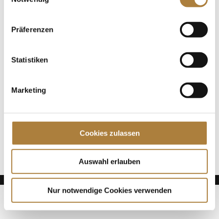
Pferdesport von mehreren...
Präferenzen
Spenden
Jede Spende zählt!
Statistiken
Aktuelle News
Talentpool-Athlet Calvin Böckmann wird U25-
Marketing
Weltmeister
100. Geburtstag von HGW: Warendorf erinnert an
eine Legende des Pferdesports
Cookies zulassen
Goldenes Reitabzeichen für Carolina Miesner
Auswahl erlauben
Nur notwendige Cookies verwenden