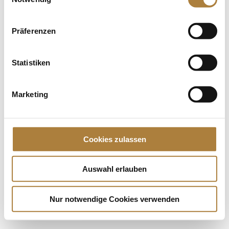
Die jeweils drei Erstplatzierten im U18 Pas de Deux
sowie bei den U21-Einzelvoltigiererinnen und -
voltigierern...
Präferenzen
Spenden
Statistiken
Jede Spende zählt!
Marketing
Aktuelle News
Talentpool-Athlet Calvin Böckmann wird U25-
Weltmeister
Cookies zulassen
100. Geburtstag von HGW: Warendorf erinnert an
eine Legende des Pferdesports
Goldenes Reitabzeichen für Carolina Miesner
Auswahl erlauben
Nur notwendige Cookies verwenden