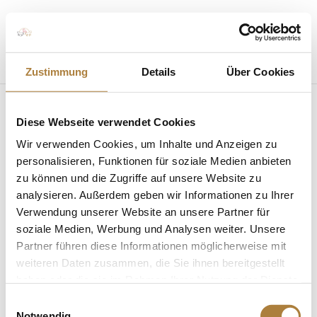
Seite wählen
Zustimmung
Details
Über Cookies
Diese Webseite verwendet Cookies
Wir verwenden Cookies, um Inhalte und Anzeigen zu
personalisieren, Funktionen für soziale Medien anbieten
zu können und die Zugriffe auf unsere Website zu
analysieren. Außerdem geben wir Informationen zu Ihrer
Stipendien für Nachwuchsvoltigierer beim
Preis der Besten
Verwendung unserer Website an unsere Partner für
von
Insa Strothmann
|
10. Mai 2026
|
soziale Medien, Werbung und Analysen weiter. Unsere
Nachwuchsförderung Voltigieren
,
News
Partner führen diese Informationen möglicherweise mit
weiteren Daten zusammen, die Sie ihnen bereitgestellt
Stiftung Deutscher Pferdesport unterstützt U18- und
haben oder die sie im Rahmen Ihrer Nutzung der Dienste
U21-Talente Beim diesjährigen consteed’s Preis der
gesammelt haben.
Besten wurden insgesamt acht Stipendien vergeben.
Einwilligungsauswahl
Notwendig