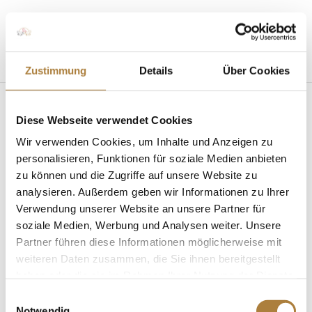
Seite wählen
Zustimmung
Details
Über Cookies
Diese Webseite verwendet Cookies
Wir verwenden Cookies, um Inhalte und Anzeigen zu
personalisieren, Funktionen für soziale Medien anbieten
zu können und die Zugriffe auf unsere Website zu
analysieren. Außerdem geben wir Informationen zu Ihrer
Bundestrainertag 2019: Cheftrainer Otto
Becker in Gahlen
Verwendung unserer Website an unsere Partner für
von
Inga Schmidt
|
22. Dezember 2019
|
soziale Medien, Werbung und Analysen weiter. Unsere
Bundestrainertag
,
News
Partner führen diese Informationen möglicherweise mit
weiteren Daten zusammen, die Sie ihnen bereitgestellt
Bundestrainer Springen begeistert vom Engagement
haben oder die sie im Rahmen Ihrer Nutzung der Dienste
des Vereins Gahlen. Ein Tag, sechs Disziplinen, alle
gesammelt haben.
Bundestrainer – das war der Bundestrainertag 2019,
Einwilligungsauswahl
Notwendig