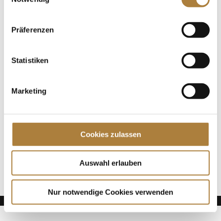
präsentiert von der Stiftung Deutscher
Spitzenpferdesport. Die Premiere der Aktion, bei der
die Bundestrainer...
Präferenzen
Spenden
Statistiken
Jede Spende zählt!
Marketing
Aktuelle News
Talentpool-Athlet Calvin Böckmann wird U25-
Weltmeister
Cookies zulassen
100. Geburtstag von HGW: Warendorf erinnert an
eine Legende des Pferdesports
Goldenes Reitabzeichen für Carolina Miesner
Auswahl erlauben
Nur notwendige Cookies verwenden