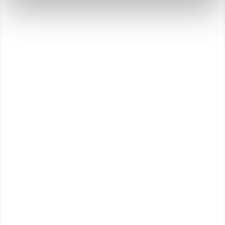
Über uns
Datenschutz
Impressum
Kontakt
Spendenkonto
Deutsche Bank AG Filiale Münster
IBAN DE10 4007 0080 0026 1545 00
BIC DEUTDE3B400
Konto 026154500
BLZ 400 700 80
Newsletter
Möchten Sie regelmäßig über die Arbeit der Stiftung
Deutscher Pferdesport informiert werden? Dann