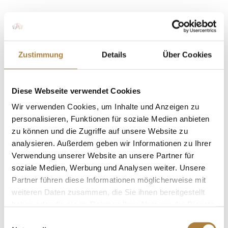
Weitere News
Zustimmung
Details
Über Cookies
Bundestrainertag
Diese Webseite verwendet Cookies
Wir verwenden Cookies, um Inhalte und Anzeigen zu
personalisieren, Funktionen für soziale Medien anbieten
Zur Bildergalerie
zu können und die Zugriffe auf unsere Website zu
analysieren. Außerdem geben wir Informationen zu Ihrer
Verwendung unserer Website an unsere Partner für
soziale Medien, Werbung und Analysen weiter. Unsere
Spenden
Partner führen diese Informationen möglicherweise mit
weiteren Daten zusammen, die Sie ihnen bereitgestellt
Jede Spende zählt!
haben oder die sie im Rahmen Ihrer Nutzung der Dienste
gesammelt haben.
Einwilligungsauswahl
Aktuelle News