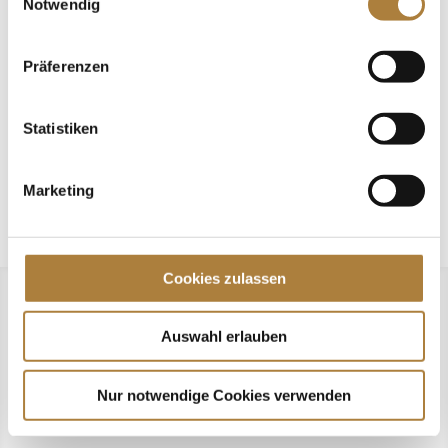
Notwendig
Talentpool-Athlet Calvin Böckmann wird U25-
Weltmeister
Präferenzen
100. Geburtstag von HGW: Warendorf erinnert an eine
Legende des Pferdesports
Statistiken
Goldenes Reitabzeichen für Carolina Miesner
Marketing
Cookies zulassen
Auswahl erlauben
Nur notwendige Cookies verwenden