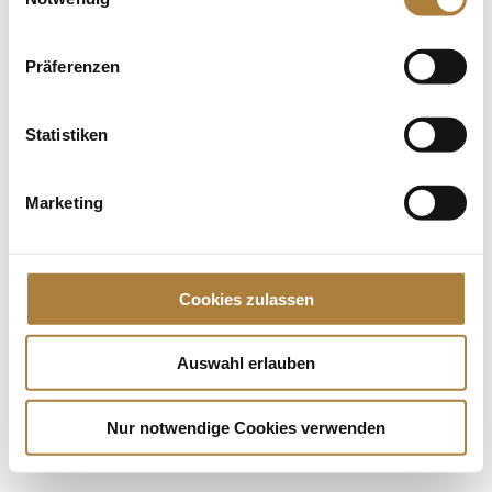
Ort, an dem Tradition auf...
Präferenzen
Spenden
Jede Spende zählt!
Statistiken
Aktuelle News
Talentpool-Athlet Calvin Böckmann wird U25-
Marketing
Weltmeister
100. Geburtstag von HGW: Warendorf erinnert an
eine Legende des Pferdesports
Cookies zulassen
Goldenes Reitabzeichen für Carolina Miesner
Auswahl erlauben
Nur notwendige Cookies verwenden