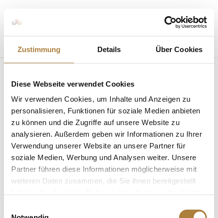
Seite wählen
Zustimmung
Details
Über Cookies
Diese Webseite verwendet Cookies
Wir verwenden Cookies, um Inhalte und Anzeigen zu
personalisieren, Funktionen für soziale Medien anbieten
zu können und die Zugriffe auf unsere Website zu
Stifterforum 2025 in Mannheim
von
Insa Strothmann
|
21. März 2025
|
Allgemein
,
analysieren. Außerdem geben wir Informationen zu Ihrer
News
Verwendung unserer Website an unsere Partner für
soziale Medien, Werbung und Analysen weiter. Unsere
Stifterforum der Stiftung Deutscher Pferdesport
Partner führen diese Informationen möglicherweise mit
2025: Tradition trifft Innovation in Mannheim
weiteren Daten zusammen, die Sie ihnen bereitgestellt
Mannheim – die Stadt der Erfinder und des
haben oder die sie im Rahmen Ihrer Nutzung der Dienste
Pferdesports – war in diesem Jahr Gastgeber des
gesammelt haben.
Einwilligungsauswahl
Stifterforums der Stiftung Deutscher Pferdesport. Ein
Notwendig