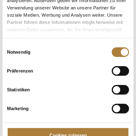
von Familie Müter, ist in eine neue Runde gegangen.
analysieren. Außerdem geben wir Informationen zu Ihrer
Bei der ersten Qualifikation im Jahr 2020 beim
Verwendung unserer Website an unsere Partner für
Braunschweig Classico...
soziale Medien, Werbung und Analysen weiter. Unsere
Partner führen diese Informationen möglicherweise mit
weiteren Daten zusammen, die Sie ihnen bereitgestellt
haben oder die sie im Rahmen Ihrer Nutzung der Dienste
gesammelt haben.
Einwilligungsauswahl
Notwendig
Deutschlands U25 Springpokal: Die
Nominierten für Braunschweig
von
Insa Strothmann
|
14. Februar 2020
|
Präferenzen
Deutschlands U25 Springpokal
,
News
Warendorf. Braunschweig, Hagen, Mannheim und
Statistiken
Balve sind die vier Qualifikationen von Deutschlands
U25 Springpokal der Stiftung Deutscher
Spitzenpferdesport und der Familie Müter. Die
Marketing
besten Springreiter Deutschlands bis 25 Jahre
können sich über vier Stationen für das...
Cookies zulassen