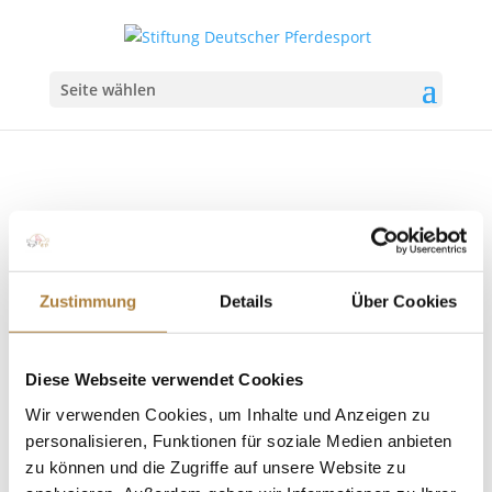
Seite wählen
Zustimmung
Details
Über Cookies
Deutschlands U25 Springpokal: Tim-Uwe
Hoffmann gewinnt in Braunschweig
von
Insa Strothmann
|
11. März 2020
|
Deutschlands
U25 Springpokal
,
News
Diese Webseite verwendet Cookies
Wir verwenden Cookies, um Inhalte und Anzeigen zu
Auftakt der Turnierserie in der Saison 2020
personalisieren, Funktionen für soziale Medien anbieten
Braunschweig. Deutschlands U25 Springpokal der
zu können und die Zugriffe auf unsere Website zu
Stiftung Deutscher Spitzenpferdesport, unterstützt