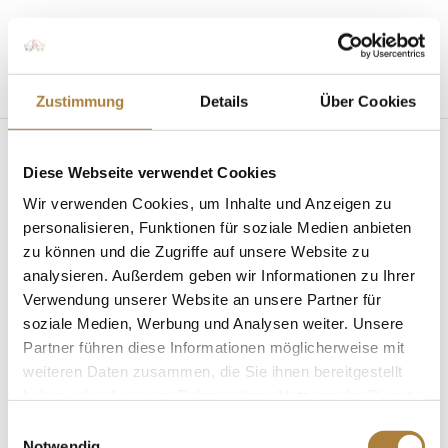
Seite wählen
Zustimmung
Details
Über Cookies
Diese Webseite verwendet Cookies
Wir verwenden Cookies, um Inhalte und Anzeigen zu
personalisieren, Funktionen für soziale Medien anbieten
zu können und die Zugriffe auf unsere Website zu
analysieren. Außerdem geben wir Informationen zu Ihrer
Vielseitigkeitsseminar Ansbach: „Start frei – im
Cross dabei“
Verwendung unserer Website an unsere Partner für
von
fn press
|
09. Februar 2018
|
Mit Sicherheit
soziale Medien, Werbung und Analysen weiter. Unsere
besser reiten
,
News
Partner führen diese Informationen möglicherweise mit
weiteren Daten zusammen, die Sie ihnen bereitgestellt
Das Thema Sicherheit als zentrales Thema Ansbach.
haben oder die sie im Rahmen Ihrer Nutzung der Dienste
„Start frei – im Cross dabei“ hieß es Anfang Februar
gesammelt haben.
im Pferdezentrum Franken in Ansbach. Bei einem
Einwilligungsauswahl
Notwendig