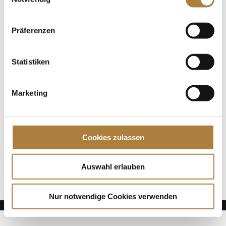
Vielseitigkeitsseminar gaben renommierte
Referenten einen spannenden Einblick in die
Ausbildung von Reiter und...
Präferenzen
Spenden
Statistiken
Jede Spende zählt!
Marketing
Aktuelle News
Talentpool-Athlet Calvin Böckmann wird U25-
Weltmeister
Cookies zulassen
100. Geburtstag von HGW: Warendorf erinnert an
eine Legende des Pferdesports
Goldenes Reitabzeichen für Carolina Miesner
Auswahl erlauben
Nur notwendige Cookies verwenden