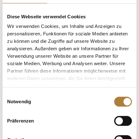
Veranstaltung findet in Kooperation mit den
Persönlichen Mitgliedern der Deutschen Reiterlichen
Diese Webseite verwendet Cookies
Vereinigung (FN) statt und wird von der Stiftung
Wir verwenden Cookies, um Inhalte und Anzeigen zu
Deutscher Spitzensport im Rahmen des Projekts „Mit
personalisieren, Funktionen für soziale Medien anbieten
SICHERHEIT besser reiten“ unterstützt. Der Eintritt ist
zu können und die Zugriffe auf unsere Website zu
frei, eine Anmeldung ist erforderlich. Diese ist in Kürze
analysieren. Außerdem geben wir Informationen zu Ihrer
Verwendung unserer Website an unsere Partner für
unter
www.pferd-aktuell.de/shop
(Tickets für
soziale Medien, Werbung und Analysen weiter. Unsere
Veranstaltungen) möglich.
Partner führen diese Informationen möglicherweise mit
Foto: Spindler, „Start frei – im Cross dabei“ im
weiteren Daten zusammen, die Sie ihnen bereitgestellt
haben oder die sie im Rahmen Ihrer Nutzung der Dienste
Februar 2018 in Ansbach
gesammelt haben.
Einwilligungsauswahl
Notwendig
Weitere News
Präferenzen