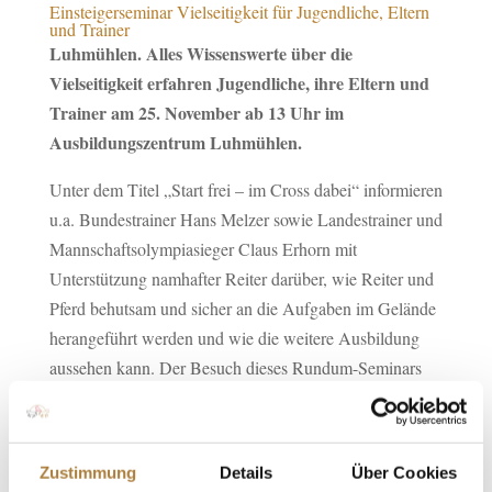
Einsteigerseminar Vielseitigkeit für Jugendliche, Eltern
und Trainer
Luhmühlen. Alles Wissenswerte über die
Vielseitigkeit erfahren Jugendliche, ihre Eltern und
Trainer am 25. November ab 13 Uhr im
Ausbildungszentrum Luhmühlen.
Unter dem Titel „Start frei – im Cross dabei“ informieren
u.a. Bundestrainer Hans Melzer sowie Landestrainer und
Mannschaftsolympiasieger Claus Erhorn mit
Unterstützung namhafter Reiter darüber, wie Reiter und
Pferd behutsam und sicher an die Aufgaben im Gelände
herangeführt werden und wie die weitere Ausbildung
aussehen kann. Der Besuch dieses Rundum-Seminars
lohnt sich aber auch für alle Dressur- und Springreiter,
die ihr Pferd vielseitiger ausbilden möchten.
Informationen über Ausrüstung, Sturzprävention und
Zustimmung
Details
Über Cookies
Falltraining vervollständigen das Programm. Die