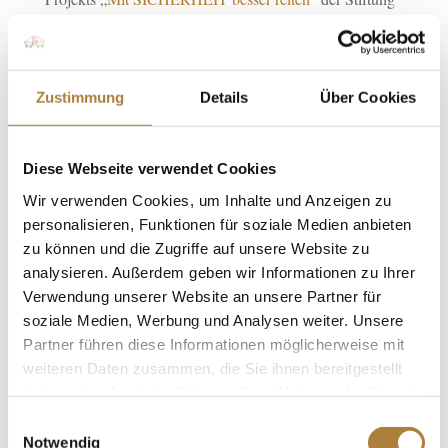
Deutscher Pferdesport.
Fotos: Tina Keller
Zustimmung
Details
Über Cookies
Level 1: FN-Fitness-Workout für Einsteiger
Diese Webseite verwendet Cookies
Wir verwenden Cookies, um Inhalte und Anzeigen zu
personalisieren, Funktionen für soziale Medien anbieten
zu können und die Zugriffe auf unsere Website zu
analysieren. Außerdem geben wir Informationen zu Ihrer
Level 2: FN-Fitness-Workout für Fortgeschrittene
Verwendung unserer Website an unsere Partner für
soziale Medien, Werbung und Analysen weiter. Unsere
Partner führen diese Informationen möglicherweise mit
weiteren Daten zusammen, die Sie ihnen bereitgestellt
haben oder die sie im Rahmen Ihrer Nutzung der Dienste
gesammelt haben.
Level 3: FN-Fitness-Workout für Profis
Einwilligungsauswahl
Notwendig