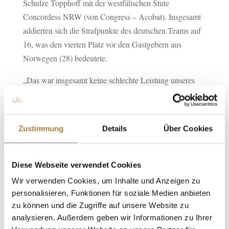
Schulze Topphoff mit der westfälischen Stute
Concordess NRW (von Congress – Acobat). Insgesamt
addierten sich die Strafpunkte des deutschen Teams auf
16, was den vierten Platz vor den Gastgebern aus
Norwegen (28) bedeutete.
„Das war insgesamt keine schlechte Leistung unseres
jungen Teams. Leider sind ein paar ärgerliche und
unnötige Fehler passiert, die dann auch noch
unglücklich verteilt waren“, berichtete Equipechef
Zustimmung
Details
Über Cookies
Heinrich-Hermann Engemann. „Aber alle haben hier
viel Erfahrung gesammelt und das war schließlich Sinn
der Sache. Auch in den anderen Prüfungen haben
Diese Webseite verwendet Cookies
unsere Reiter noch ein paar schöne Platzierungen
Wir verwenden Cookies, um Inhalte und Anzeigen zu
gesammelt und die Stimmung in der Mannschaft war
personalisieren, Funktionen für soziale Medien anbieten
gut. Insgesamt waren die Iren hier die dominierende
zu können und die Zugriffe auf unsere Website zu
Nation.“
analysieren. Außerdem geben wir Informationen zu Ihrer