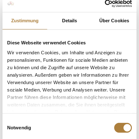
Eine Jury wird drei Trainerpersönlichkeiten aus den
Zustimmung
Details
Über Cookies
Bewerbungen auswählen. Die Jury ist hochkarätig
besetzt durch Jochen Kienbaum, Vorstandsvorsitzender
der Stiftung Deutscher Pferdesport, Olympiasiegerin
Diese Webseite verwendet Cookies
Ingrid Klimke, den ehemaligen Vielseitigkeits-
Wir verwenden Cookies, um Inhalte und Anzeigen zu
Bundestrainer Hans Melzer, Thies Kaspareit (Leiter FN
personalisieren, Funktionen für soziale Medien anbieten
Abteilung Ausbildung) sowie den ehemaligen Judo
zu können und die Zugriffe auf unsere Website zu
Olympiasieger und früheren Bundestrainer Judo und
analysieren. Außerdem geben wir Informationen zu Ihrer
Ausbilder an der DOSB-Trainerakademie Köln, Frank
Verwendung unserer Website an unsere Partner für
Wieneke.
soziale Medien, Werbung und Analysen weiter. Unsere
Partner führen diese Informationen möglicherweise mit
Alle Informationen zum Preis „Trainer*in des Jahres“
weiteren Daten zusammen, die Sie ihnen bereitgestellt
sowie das
Bewerbungsformular
gibt es unter
haben oder die sie im Rahmen Ihrer Nutzung der Dienste
www.pferd-aktuell.de/trainerakademie
.
gesammelt haben.
Einwilligungsauswahl
Notwendig