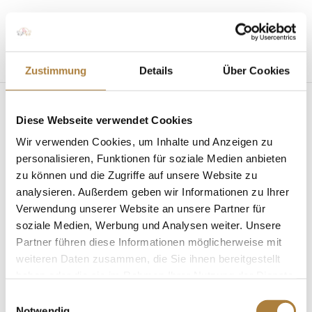
Seite wählen
Zustimmung
Details
Über Cookies
Diese Webseite verwendet Cookies
Friedhelm Runge – EMKA
Wir verwenden Cookies, um Inhalte und Anzeigen zu
personalisieren, Funktionen für soziale Medien anbieten
von
Insa Strothmann
|
09. Dezember 2024
zu können und die Zugriffe auf unsere Website zu
analysieren. Außerdem geben wir Informationen zu Ihrer
Verwendung unserer Website an unsere Partner für
soziale Medien, Werbung und Analysen weiter. Unsere
Partner führen diese Informationen möglicherweise mit
weiteren Daten zusammen, die Sie ihnen bereitgestellt
Friedhelm Runge – EMKA
haben oder die sie im Rahmen Ihrer Nutzung der Dienste
gesammelt haben.
Einwilligungsauswahl
Spenden
Notwendig