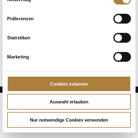
Jede Spende zählt!
Präferenzen
Aktuelle News
Talentpool-Athlet Calvin Böckmann wird U25-
Statistiken
Weltmeister
100. Geburtstag von HGW: Warendorf erinnert an
eine Legende des Pferdesports
Marketing
Goldenes Reitabzeichen für Carolina Miesner
Cookies zulassen
Auswahl erlauben
Nur notwendige Cookies verwenden