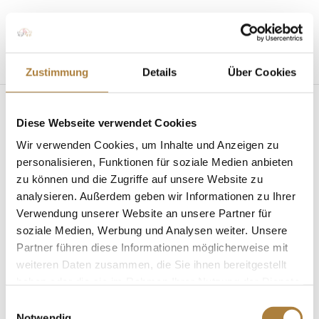
Seite wählen
Zustimmung
Details
Über Cookies
Diese Webseite verwendet Cookies
Kenya Schwierking und
Wir verwenden Cookies, um Inhalte und Anzeigen zu
Imani
personalisieren, Funktionen für soziale Medien anbieten
zu können und die Zugriffe auf unsere Website zu
von
Insa Strothmann
|
14. April 2025
analysieren. Außerdem geben wir Informationen zu Ihrer
Verwendung unserer Website an unsere Partner für
soziale Medien, Werbung und Analysen weiter. Unsere
Partner führen diese Informationen möglicherweise mit
weiteren Daten zusammen, die Sie ihnen bereitgestellt
haben oder die sie im Rahmen Ihrer Nutzung der Dienste
Kenya Schwierking und Imani
gesammelt haben.
Einwilligungsauswahl
Notwendig