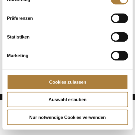
Spenden
Jede Spende zählt!
Präferenzen
Aktuelle News
Statistiken
Talentpool-Athlet Calvin Böckmann wird U25-
Weltmeister
Marketing
100. Geburtstag von HGW: Warendorf erinnert an
eine Legende des Pferdesports
Goldenes Reitabzeichen für Carolina Miesner
Cookies zulassen
Auswahl erlauben
Nur notwendige Cookies verwenden