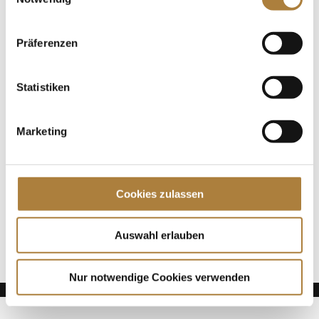
Förderung im Sport – gemeinsam mit anderen tollen
Rednern auf dem Podium, zum Beispiel
Dressurreiterin Fabienne...
Präferenzen
Spenden
Statistiken
Jede Spende zählt!
Marketing
Aktuelle News
Talentpool-Athlet Calvin Böckmann wird U25-
Weltmeister
Cookies zulassen
100. Geburtstag von HGW: Warendorf erinnert an
eine Legende des Pferdesports
Goldenes Reitabzeichen für Carolina Miesner
Auswahl erlauben
Nur notwendige Cookies verwenden