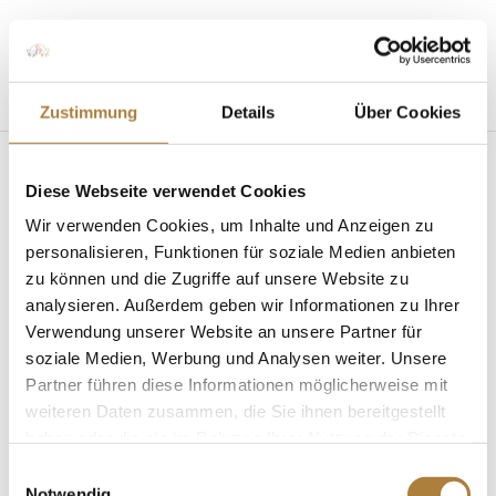
Seite wählen
Zustimmung
Details
Über Cookies
Diese Webseite verwendet Cookies
Wir verwenden Cookies, um Inhalte und Anzeigen zu
personalisieren, Funktionen für soziale Medien anbieten
zu können und die Zugriffe auf unsere Website zu
analysieren. Außerdem geben wir Informationen zu Ihrer
Talentpool: Calvin Böckmann bei Talkrunde in
Aachen zu Gast
Verwendung unserer Website an unsere Partner für
von
Insa Strothmann
|
19. Juli 2019
|
News
,
soziale Medien, Werbung und Analysen weiter. Unsere
Talentpool für Förderpatenschaften
Partner führen diese Informationen möglicherweise mit
weiteren Daten zusammen, die Sie ihnen bereitgestellt
Talentpool-Athlet goes CHIO Aachen. Im Rahmen des
haben oder die sie im Rahmen Ihrer Nutzung der Dienste
CHIO Aachen war unser Talentpool-Athlet Calvin
gesammelt haben.
Böckmann Gast einer Talkrunde zum Thema
Einwilligungsauswahl
Notwendig