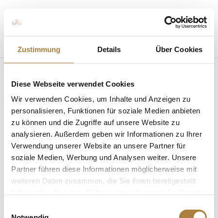
Seite wählen
Zustimmung
Details
Über Cookies
Diese Webseite verwendet Cookies
Wir verwenden Cookies, um Inhalte und Anzeigen zu
personalisieren, Funktionen für soziale Medien anbieten
zu können und die Zugriffe auf unsere Website zu
analysieren. Außerdem geben wir Informationen zu Ihrer
Talentpool: Mannschaftsgold und Kür-Silber für
Bianca Nowag
Verwendung unserer Website an unsere Partner für
von
Inga Schmidt
|
30. Juli 2019
|
News
,
Talentpool
soziale Medien, Werbung und Analysen weiter. Unsere
für Förderpatenschaften
Partner führen diese Informationen möglicherweise mit
weiteren Daten zusammen, die Sie ihnen bereitgestellt
Dressurreiterin vergoldet ihre Saison bei
haben oder die sie im Rahmen Ihrer Nutzung der Dienste
Europameisterschaft in Italien San Giovanni. Bianca
gesammelt haben.
Nowag und ihr Pferd Sir Hohenstein waren erst
Einwilligungsauswahl
Notwendig