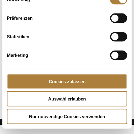
wenige Monate ein Team, als sie von U25-
Bundestrainer Sebastian Heinze für die
Europameisterschaften im italienischen San...
Präferenzen
Spenden
Statistiken
Jede Spende zählt!
Marketing
Aktuelle News
Talentpool-Athlet Calvin Böckmann wird U25-
Weltmeister
Cookies zulassen
100. Geburtstag von HGW: Warendorf erinnert an
eine Legende des Pferdesports
Goldenes Reitabzeichen für Carolina Miesner
Auswahl erlauben
Nur notwendige Cookies verwenden