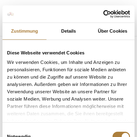
Seite wählen
Zustimmung
Details
Über Cookies
Diese Webseite verwendet Cookies
Wir verwenden Cookies, um Inhalte und Anzeigen zu
personalisieren, Funktionen für soziale Medien anbieten
zu können und die Zugriffe auf unsere Website zu
analysieren. Außerdem geben wir Informationen zu Ihrer
Mehr Sicherheit im Gelände: Internationaler
MIM-Workshop in Warendorf
Verwendung unserer Website an unsere Partner für
von
Insa Strothmann
|
16. März 2026
|
Mit
soziale Medien, Werbung und Analysen weiter. Unsere
Sicherheit besser reiten
,
News
Partner führen diese Informationen möglicherweise mit
weiteren Daten zusammen, die Sie ihnen bereitgestellt
16 Experten aus Europa bauten ein Wochenende
haben oder die sie im Rahmen Ihrer Nutzung der Dienste
lang an modernen Sicherheitshindernissen Am
gesammelt haben.
Bundesstützpunkt Reiten in Warendorf hat erstmals
Einwilligungsauswahl
Notwendig