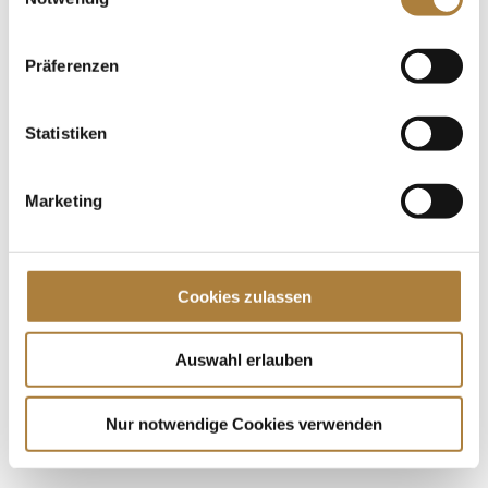
ein spezieller Workshop zum Bau von
weiterentwickelten MIM-Sicherheitshindernissen
stattgefunden. Drei Tage lang arbeiteten 16...
Präferenzen
Spenden
Statistiken
Jede Spende zählt!
Marketing
Aktuelle News
Die Finalteilnehmer von Deutschlands U25
Springpokal
Cookies zulassen
Talentpool-Athlet Calvin Böckmann wird U25-
Weltmeister
100. Geburtstag von HGW: Warendorf erinnert an
Auswahl erlauben
eine Legende des Pferdesports
Nur notwendige Cookies verwenden