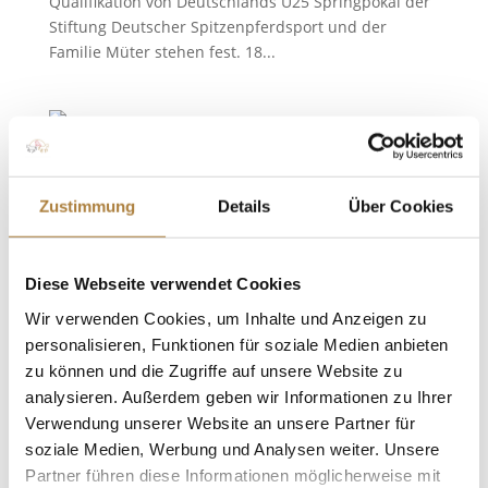
Qualifikation von Deutschlands U25 Springpokal der
Stiftung Deutscher Spitzenpferdsport und der
Familie Müter stehen fest. 18...
Auftakt von Deutschlands U25 Springpokal in
Zustimmung
Details
Über Cookies
Mannheim
von
Kim Kreling
|
08. April 2018
|
Deutschlands U25
Springpokal
,
News
Diese Webseite verwendet Cookies
Wo Träume wahr werden… Mannheim. Mathis
Wir verwenden Cookies, um Inhalte und Anzeigen zu
Schwentker ist „kein Typ, der abhebt“, so sagt er
personalisieren, Funktionen für soziale Medien anbieten
selbst. In Mannheim hat er es dennoch getan – im
zu können und die Zugriffe auf unsere Website zu
wahrsten Sinne des Wortes. Mit For Pleasure-Sohn
analysieren. Außerdem geben wir Informationen zu Ihrer
For Success siegte er im vergangenen Jahr bei der
Verwendung unserer Website an unsere Partner für
ersten Etappe von...
soziale Medien, Werbung und Analysen weiter. Unsere
Partner führen diese Informationen möglicherweise mit