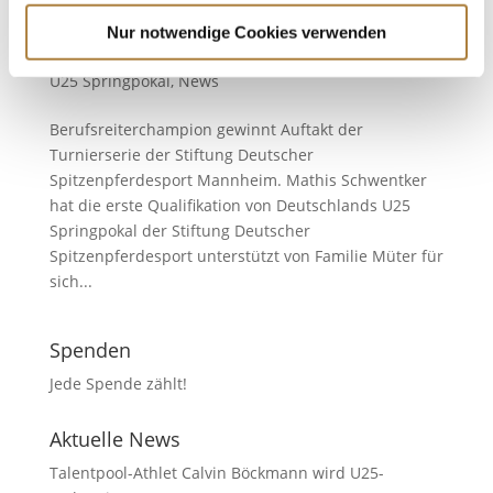
Deutschlands U25 Springpokal: Sieg für Mathis
Schwentker in Mannheim
Nur notwendige Cookies verwenden
von
Insa Strothmann
|
09. Mai 2017
|
Deutschlands
U25 Springpokal
,
News
Berufsreiterchampion gewinnt Auftakt der
Turnierserie der Stiftung Deutscher
Spitzenpferdesport Mannheim. Mathis Schwentker
hat die erste Qualifikation von Deutschlands U25
Springpokal der Stiftung Deutscher
Spitzenpferdesport unterstützt von Familie Müter für
sich...
Spenden
Jede Spende zählt!
Aktuelle News
Talentpool-Athlet Calvin Böckmann wird U25-