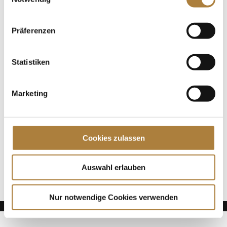
unterstützt von Familie Müter, beim Longines
Pfingstturnier Wiesbaden gewonnen. Damit
qualifizieren sich die beiden direkt...
Präferenzen
Spenden
Statistiken
Jede Spende zählt!
Marketing
Aktuelle News
Talentpool-Athlet Calvin Böckmann wird U25-
Weltmeister
Cookies zulassen
100. Geburtstag von HGW: Warendorf erinnert an
eine Legende des Pferdesports
Goldenes Reitabzeichen für Carolina Miesner
Auswahl erlauben
Nur notwendige Cookies verwenden