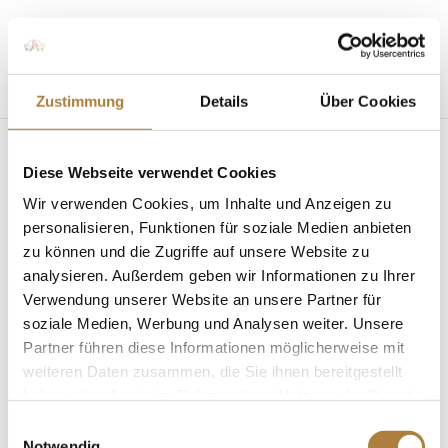
Seite wählen
Zustimmung
Details
Über Cookies
Diese Webseite verwendet Cookies
Wir verwenden Cookies, um Inhalte und Anzeigen zu
personalisieren, Funktionen für soziale Medien anbieten
zu können und die Zugriffe auf unsere Website zu
analysieren. Außerdem geben wir Informationen zu Ihrer
U25 Springpokal: Leonie Krieg gewinnt in
Wiesbaden
Verwendung unserer Website an unsere Partner für
von
Insa Strothmann
|
11. Juni 2019
|
Deutschlands
soziale Medien, Werbung und Analysen weiter. Unsere
U25 Springpokal
,
News
Partner führen diese Informationen möglicherweise mit
weiteren Daten zusammen, die Sie ihnen bereitgestellt
Wiesbaden. Leonie Krieg und Champerlo haben die
haben oder die sie im Rahmen Ihrer Nutzung der Dienste
Finalqualifikation von Deutschlands U25 Springpokal
gesammelt haben.
der Stiftung Deutscher Spitzenpferdesport,
Einwilligungsauswahl
Notwendig