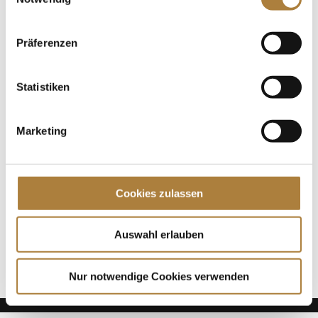
ihre Stute Levinia haben die Finalqualifikation von
Deutschlands U25 Springpokal der Stiftung
Deutscher Spitzenpferdesport und...
Präferenzen
Spenden
Statistiken
Jede Spende zählt!
Marketing
Aktuelle News
Die Finalteilnehmer von Deutschlands U25
Springpokal
Cookies zulassen
Talentpool-Athlet Calvin Böckmann wird U25-
Weltmeister
100. Geburtstag von HGW: Warendorf erinnert an
Auswahl erlauben
eine Legende des Pferdesports
Nur notwendige Cookies verwenden