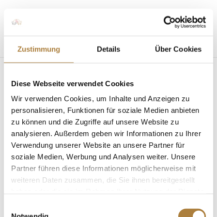
Seite wählen
Zustimmung
Details
Über Cookies
Diese Webseite verwendet Cookies
Wir verwenden Cookies, um Inhalte und Anzeigen zu
personalisieren, Funktionen für soziale Medien anbieten
zu können und die Zugriffe auf unsere Website zu
analysieren. Außerdem geben wir Informationen zu Ihrer
Deutschlands U25 Springpokal 2018: Laura
Strehmel gewinnt in Wiesbaden
Verwendung unserer Website an unsere Partner für
von
Insa Strothmann
|
22. Mai 2018
|
Deutschlands
soziale Medien, Werbung und Analysen weiter. Unsere
U25 Springpokal
,
News
Partner führen diese Informationen möglicherweise mit
weiteren Daten zusammen, die Sie ihnen bereitgestellt
Sportsoldatin siegt mit Levinia in Finalqualfikation
haben oder die sie im Rahmen Ihrer Nutzung der Dienste
für Turnierserie der Stiftung Deutscher
gesammelt haben.
Spitzenpferdesport Wiesbaden. Laura Strehmel und
Einwilligungsauswahl
Notwendig