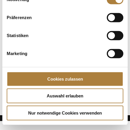
Pferdesport und sein Reglement noch besser zu
erklären. Info-Stewards stehen bereits seit einigen
Jahren als Service der FN an den...
Präferenzen
Spenden
Statistiken
Jede Spende zählt!
Marketing
Aktuelle News
Talentpool-Athlet Calvin Böckmann wird U25-
Weltmeister
Cookies zulassen
100. Geburtstag von HGW: Warendorf erinnert an
eine Legende des Pferdesports
Goldenes Reitabzeichen für Carolina Miesner
Auswahl erlauben
Nur notwendige Cookies verwenden