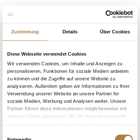
Seite wählen
Zustimmung
Details
Über Cookies
Diese Webseite verwendet Cookies
Wir verwenden Cookies, um Inhalte und Anzeigen zu
personalisieren, Funktionen für soziale Medien anbieten
zu können und die Zugriffe auf unsere Website zu
analysieren. Außerdem geben wir Informationen zu Ihrer
Info-Stewards erstmals auch in Mannheim im
Einsatz
Verwendung unserer Website an unsere Partner für
von
Insa Strothmann
|
11. Mai 2023
|
Allgemein
,
soziale Medien, Werbung und Analysen weiter. Unsere
Info-Stewards
,
News
Partner führen diese Informationen möglicherweise mit
weiteren Daten zusammen, die Sie ihnen bereitgestellt
Zuschauer konnten beim Maimarktturnier in
haben oder die sie im Rahmen Ihrer Nutzung der Dienste
Mannheim Fragen am Vorbereitungsplatz stellen
gesammelt haben.
Mannheim. Das Ziel der Info-Stewards ist es, den
Einwilligungsauswahl
Notwendig