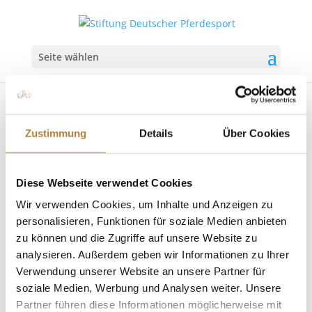
Seite wählen
Zustimmung
Details
Über Cookies
Stifterforum 2026 in Hamburg
Diese Webseite verwendet Cookies
von
Insa Strothmann
|
19. März 2026
|
News
Wir verwenden Cookies, um Inhalte und Anzeigen zu
personalisieren, Funktionen für soziale Medien anbieten
Die WM in Aachen im Mittelpunkt In diesem Jahr war
die Stiftung Deutscher Pferdesport mit ihrem
zu können und die Zugriffe auf unsere Website zu
Stifterforum in der Hansestadt Hamburg zu Gast.
analysieren. Außerdem geben wir Informationen zu Ihrer
Gemeinsam mit der Förderfamilie Schwiebert wurde
Verwendung unserer Website an unsere Partner für
an zwei Tagen ein vielseitiges Programm gestaltet,
soziale Medien, Werbung und Analysen weiter. Unsere
dass den passenden...
Partner führen diese Informationen möglicherweise mit