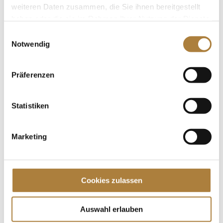
weiteren Daten zusammen, die Sie ihnen bereitgestellt
haben oder die sie im Rahmen Ihrer Nutzung der Dienste
gesammelt haben.
Einwilligungsauswahl
Notwendig
Vorfreude auf das Stifterforum 2026
von
Insa Strothmann
|
09. März 2026
|
News
Präferenzen
Weltoffen, dynamisch und mit großen Bühnen – die
Hansestadt bietet den passenden Rahmen für das
diesjährige Stifterforum der Stiftung Deutscher
Statistiken
Pferdesport. Am 17. und 18. März 2026 kommen
Förderer, Partner und Gäste in Hamburg zusammen,
Marketing
um sich über aktuelle...
Spenden
Cookies zulassen
Jede Spende zählt!
Aktuelle News
Auswahl erlauben