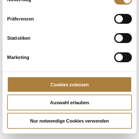
Vadis Reitsport – die Zukunft...
Präferenzen
Spenden
Jede Spende zählt!
Statistiken
Aktuelle News
Talentpool-Athlet Calvin Böckmann wird U25-
Marketing
Weltmeister
100. Geburtstag von HGW: Warendorf erinnert an
eine Legende des Pferdesports
Cookies zulassen
Goldenes Reitabzeichen für Carolina Miesner
Auswahl erlauben
Nur notwendige Cookies verwenden