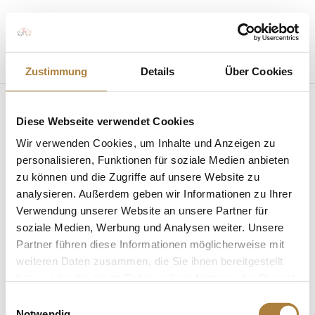
Seite wählen
Zustimmung
Details
Über Cookies
Diese Webseite verwendet Cookies
Wir verwenden Cookies, um Inhalte und Anzeigen zu
personalisieren, Funktionen für soziale Medien anbieten
zu können und die Zugriffe auf unsere Website zu
Stifterforum 2024: After-Movie
von
Insa Strothmann
|
20. Juni 2024
|
Allgemein
,
analysieren. Außerdem geben wir Informationen zu Ihrer
News
Verwendung unserer Website an unsere Partner für
soziale Medien, Werbung und Analysen weiter. Unsere
Eine besondere Atmosphäre und großartige
Partner führen diese Informationen möglicherweise mit
Persönlichkeiten Die wichtigste Veranstaltung für die
weiteren Daten zusammen, die Sie ihnen bereitgestellt
Stiftung Deutscher Pferdesport – die
haben oder die sie im Rahmen Ihrer Nutzung der Dienste
Jahreshaupttagung, ihr Stifterforum, fand in diesem
gesammelt haben.
Einwilligungsauswahl
Jahr im schönen Sauerland statt. Das Motto: „Quo
Notwendig