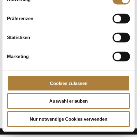
Qualifikation von Deutschlands U25 Springpokal der
Stiftung Deutscher Spitzenpferdsport und der
Familie Müter stehen fest. 18...
Präferenzen
Spenden
Statistiken
Jede Spende zählt!
Marketing
Aktuelle News
Die Finalteilnehmer von Deutschlands U25
Springpokal
Cookies zulassen
Talentpool-Athlet Calvin Böckmann wird U25-
Weltmeister
100. Geburtstag von HGW: Warendorf erinnert an
Auswahl erlauben
eine Legende des Pferdesports
Nur notwendige Cookies verwenden