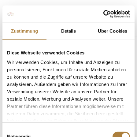
Seite wählen
Zustimmung
Details
Über Cookies
Diese Webseite verwendet Cookies
Wir verwenden Cookies, um Inhalte und Anzeigen zu
personalisieren, Funktionen für soziale Medien anbieten
zu können und die Zugriffe auf unsere Website zu
analysieren. Außerdem geben wir Informationen zu Ihrer
Deutschlands U25 Springpokal: Teilnehmer für
Mannheim stehen fest
Verwendung unserer Website an unsere Partner für
von
Insa Strothmann
|
23. April 2018
|
Deutschlands
soziale Medien, Werbung und Analysen weiter. Unsere
U25 Springpokal
,
News
Partner führen diese Informationen möglicherweise mit
weiteren Daten zusammen, die Sie ihnen bereitgestellt
Erste Qualifikation für Turnierserie der Stiftung
haben oder die sie im Rahmen Ihrer Nutzung der Dienste
Deutscher Spitzenpferdesport beim Maimarktturnier
gesammelt haben.
Mannheim. Die Teilnehmer für die erste
Einwilligungsauswahl
Notwendig