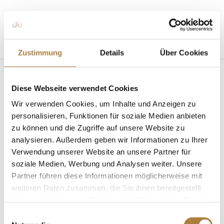
Seite wählen
Zustimmung
Details
Über Cookies
Diese Webseite verwendet Cookies
Wir verwenden Cookies, um Inhalte und Anzeigen zu
personalisieren, Funktionen für soziale Medien anbieten
zu können und die Zugriffe auf unsere Website zu
analysieren. Außerdem geben wir Informationen zu Ihrer
EM Ländliche
Verwendung unserer Website an unsere Partner für
Vielseitigkeitsreiter: Mannschaftsgold für
soziale Medien, Werbung und Analysen weiter. Unsere
Talentpool-Athlet Konstantin Harting
Partner führen diese Informationen möglicherweise mit
von
fn press
|
07. September 2022
|
Allgemein
,
News
,
Talentpool für Förderpatenschaften
weiteren Daten zusammen, die Sie ihnen bereitgestellt
haben oder die sie im Rahmen Ihrer Nutzung der Dienste
Gold für Einzelreiter Nicholas Goldbeck, Silber für
gesammelt haben.
Einwilligungsauswahl
Brandon Schäfer-Gehrau Lausanne/SUI. Bei den