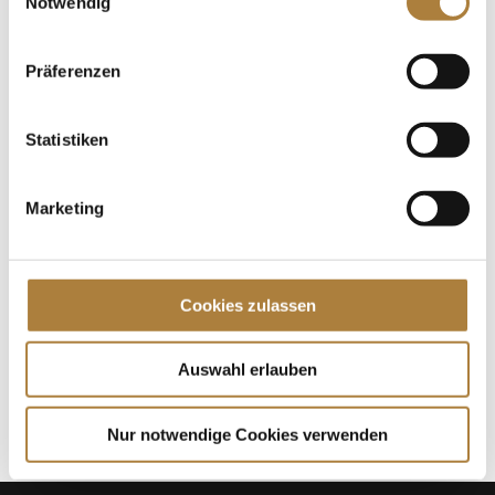
Notwendig
Europameisterschaften der Ländlichen
Vielseitigkeitseiter haben die deutschen Reiter
Doppel-Gold und Silber gewonnen. Die
Präferenzen
Traditionsveranstaltung war im letzten Jahr...
Statistiken
Spenden
Jede Spende zählt!
Marketing
Aktuelle News
Talentpool-Athlet Calvin Böckmann wird U25-
Cookies zulassen
Weltmeister
100. Geburtstag von HGW: Warendorf erinnert an
Auswahl erlauben
eine Legende des Pferdesports
Goldenes Reitabzeichen für Carolina Miesner
Nur notwendige Cookies verwenden