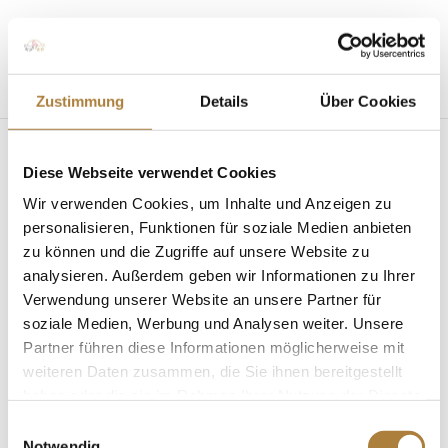
Seite wählen
Zustimmung
Details
Über Cookies
Diese Webseite verwendet Cookies
Wir verwenden Cookies, um Inhalte und Anzeigen zu
personalisieren, Funktionen für soziale Medien anbieten
zu können und die Zugriffe auf unsere Website zu
Gründerversammlung
von
Stiftung
|
22. März 2013
|
News
analysieren. Außerdem geben wir Informationen zu Ihrer
Verwendung unserer Website an unsere Partner für
Bundesministerin von der Leyen: Stifter sind
soziale Medien, Werbung und Analysen weiter. Unsere
Pfadfinder der Gesellschaft Zur
Partner führen diese Informationen möglicherweise mit
Gründungsversammlung der „Stiftung Deutscher
weiteren Daten zusammen, die Sie ihnen bereitgestellt
Spitzenpferdesport“ trafen sich am 22. März 2013
haben oder die sie im Rahmen Ihrer Nutzung der Dienste
rund 70 Persönlichkeiten des Pferdesports im
gesammelt haben.
Einwilligungsauswahl
Düsseldorfer Industrie-Club. Über 20...
Notwendig