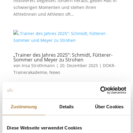
motivieren, begleiten, fordern heraus, geben Halt in
schwierigen Momenten und stehen ihren
Athletinnen und Athleten oft...
„Trainer des Jahres 2025“: Schmidt, Fütterer-
Sommer und Meyer zu Strohen
von
Insa Strothmann
|
20. Dezember 2025
|
DOKR-
Trainerakademie
,
News
Auszeichnungen im Rahmen des Frankfurter
Festhallenturniers Bereits zum dritten Mal hat die
DOKR-Trainerakademie mit Unterstützung der
Stiftung Deutscher Pferdesport herausragende
Zustimmung
Details
Über Cookies
Trainerpersönlichkeiten ausgezeichnet. Die
Ehrungen wurden erstmals im festlichen Rahmen...
Diese Webseite verwendet Cookies