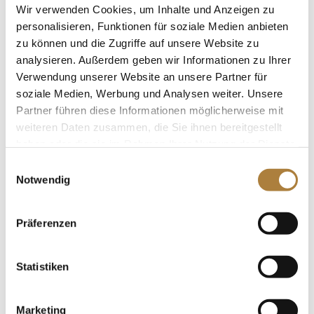
Wir verwenden Cookies, um Inhalte und Anzeigen zu
personalisieren, Funktionen für soziale Medien anbieten
zu können und die Zugriffe auf unsere Website zu
analysieren. Außerdem geben wir Informationen zu Ihrer
DOKR-Trainerakademie: Workshop mit
Rhetorik-Experte Dr. Michael Welke
Verwendung unserer Website an unsere Partner für
von
Insa Strothmann
|
27. November 2025
|
DOKR-
soziale Medien, Werbung und Analysen weiter. Unsere
Trainerakademie
,
News
Partner führen diese Informationen möglicherweise mit
weiteren Daten zusammen, die Sie ihnen bereitgestellt
„Positive leadership im Leistungssport“: Ein Interview
haben oder die sie im Rahmen Ihrer Nutzung der Dienste
mit Dr. Michael Welke Rhetorikschulungen für
gesammelt haben.
Einwilligungsauswahl
Trainer im Pferdesport sind ein wichtiger Baustein
Notwendig
des Weiterbildungsangebots der DOKR-
Trainerakademie – so war Leadership-Experte Dr.
Michael Welke in den vergangenen...
Präferenzen
Statistiken
Marketing
Bewerbungsphase für „Trainer des Jahres