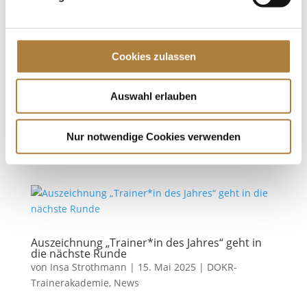
2025“ endet bald
von
Insa Strothmann
|
09. September 2025
|
DOKR-
Trainerakademie
,
News
Cookies zulassen
Noch bis zum 30. September 2025 können Trainer-
Persönlichkeiten vorgeschlagen werden Gute
Auswahl erlauben
Trainerinnen und Trainer sind im Pferdesport
unersetzbar. Mit dem Sonderehrenpreis würdigen
die Trainerakademie des DOKR und die Stiftung
Nur notwendige Cookies verwenden
Deutscher Pferdesport seit 2023...
Auszeichnung „Trainer*in des Jahres“ geht in
die nächste Runde
von
Insa Strothmann
|
15. Mai 2025
|
DOKR-
Trainerakademie
,
News