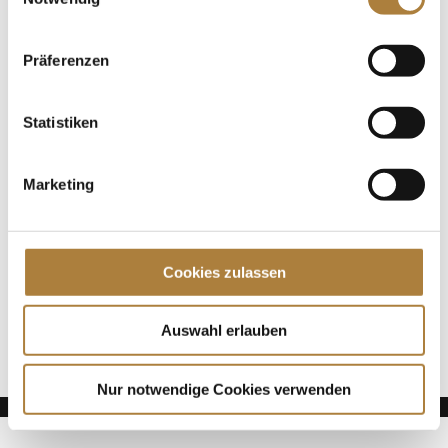
Gange. Mit dabei: Unser Talenpoolathlet Calvin
Böckmann. Gemeinsam mit der zehnjährigen
Schimmelstute Crunship M...
Präferenzen
Spenden
Statistiken
Jede Spende zählt!
Marketing
Aktuelle News
Talentpool-Athlet Calvin Böckmann wird U25-
Weltmeister
Cookies zulassen
100. Geburtstag von HGW: Warendorf erinnert an
eine Legende des Pferdesports
Goldenes Reitabzeichen für Carolina Miesner
Auswahl erlauben
Nur notwendige Cookies verwenden