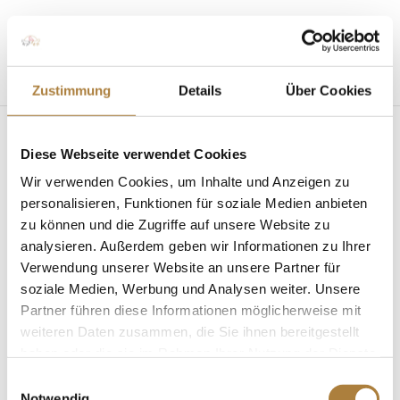
Seite wählen
Zustimmung
Details
Über Cookies
Diese Webseite verwendet Cookies
Wir verwenden Cookies, um Inhalte und Anzeigen zu
personalisieren, Funktionen für soziale Medien anbieten
zu können und die Zugriffe auf unsere Website zu
analysieren. Außerdem geben wir Informationen zu Ihrer
Talentpool: Calvin Böckmann gewinnt Indoor
Vielseitigkeit in Salzburg
Verwendung unserer Website an unsere Partner für
von
Inga Schmidt
|
11. Dezember 2019
|
News
,
soziale Medien, Werbung und Analysen weiter. Unsere
Talentpool für Förderpatenschaften
Partner führen diese Informationen möglicherweise mit
weiteren Daten zusammen, die Sie ihnen bereitgestellt
Vier Sekunden schneller als Lea Siegl und Michael
haben oder die sie im Rahmen Ihrer Nutzung der Dienste
Jung Salzburg. Die Tage werden kürzer, das Wetter
gesammelt haben.
kühler und nasser. Die Hallensaison ist in vollem
Einwilligungsauswahl
Notwendig