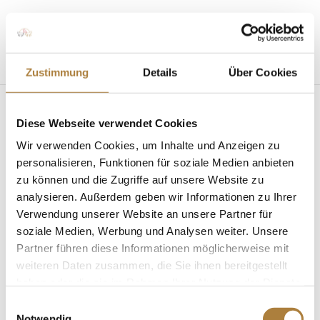
Seite wählen
Zustimmung
Details
Über Cookies
Diese Webseite verwendet Cookies
Wir verwenden Cookies, um Inhalte und Anzeigen zu
personalisieren, Funktionen für soziale Medien anbieten
zu können und die Zugriffe auf unsere Website zu
analysieren. Außerdem geben wir Informationen zu Ihrer
Bundeschampionate 2020 digital: Im Internet
live dabei
Verwendung unserer Website an unsere Partner für
von
Inga Schmidt
|
25. August 2020
|
Allgemein
,
soziale Medien, Werbung und Analysen weiter. Unsere
News
Partner führen diese Informationen möglicherweise mit
weiteren Daten zusammen, die Sie ihnen bereitgestellt
Bundeschampionate Aktuell unterstützt von der
haben oder die sie im Rahmen Ihrer Nutzung der Dienste
Stiftung Deutscher Spitzenpferdesport Warendorf.
gesammelt haben.
Vor ein paar Monaten im Corona-Lockdown fast
Einwilligungsauswahl
Notwendig