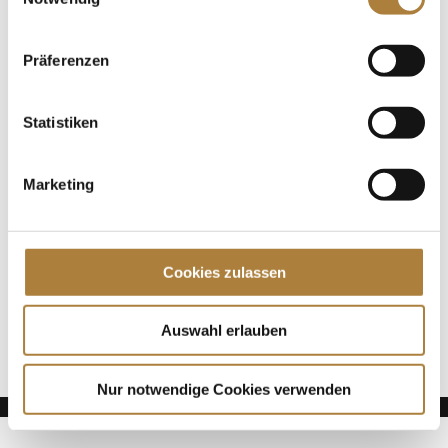
unvorstellbar finden vom 26. August bis 6.
September die Bundeschampionate statt – allerdings
ohne Besucher. Unter dem...
Präferenzen
Spenden
Statistiken
Jede Spende zählt!
Marketing
Aktuelle News
Talentpool-Athlet Calvin Böckmann wird U25-
Weltmeister
Cookies zulassen
100. Geburtstag von HGW: Warendorf erinnert an
eine Legende des Pferdesports
Goldenes Reitabzeichen für Carolina Miesner
Auswahl erlauben
Nur notwendige Cookies verwenden